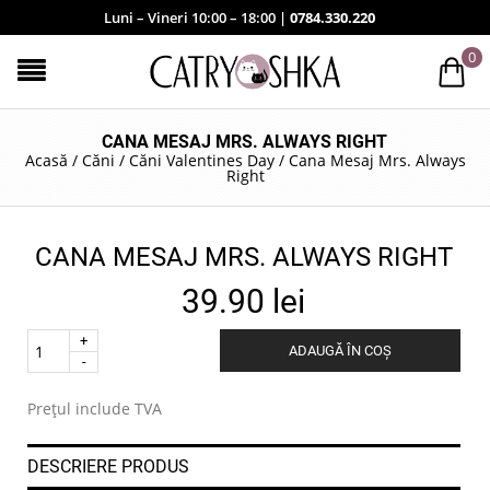
Luni – Vineri 10:00 – 18:00 |
0784.330.220
0
CANA MESAJ MRS. ALWAYS RIGHT
Acasă
/
Căni
/
Căni Valentines Day
/
Cana Mesaj Mrs. Always
Right
CANA MESAJ MRS. ALWAYS RIGHT
39.90
lei
Quantity
ADAUGĂ ÎN COȘ
.
Prețul include TVA
DESCRIERE PRODUS