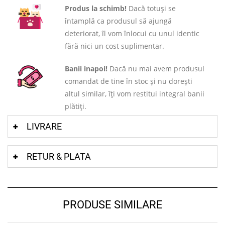
Produs la schimb!
Dacă totuși se
întamplă ca produsul să ajungă
deteriorat, îl vom înlocui cu unul identic
fără nici un cost suplimentar.
Banii inapoi!
Dacă nu mai avem produsul
comandat de tine în stoc și nu dorești
altul similar, îți vom restitui integral banii
plătiți.
LIVRARE
RETUR & PLATA
PRODUSE SIMILARE