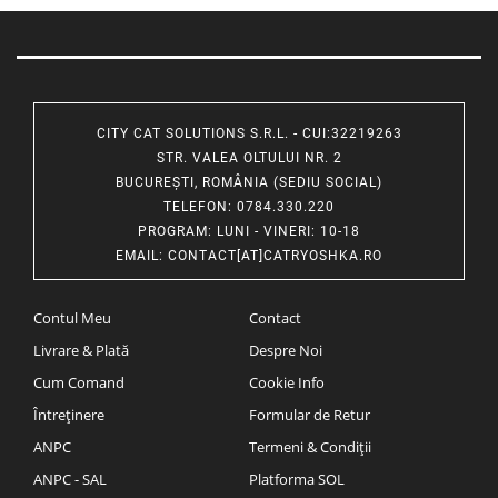
CITY CAT SOLUTIONS S.R.L. - CUI:32219263
STR. VALEA OLTULUI NR. 2
BUCUREȘTI, ROMÂNIA (SEDIU SOCIAL)
TELEFON
: 0784.330.220
PROGRAM
: LUNI - VINERI: 10-18
EMAIL
:
CONTACT[AT]CATRYOSHKA.RO
Contul Meu
Contact
Livrare & Plată
Despre Noi
Cum Comand
Cookie Info
Întreținere
Formular de Retur
ANPC
Termeni & Condiții
ANPC - SAL
Platforma SOL