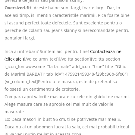
pereche de jeans sau pantaloni skinny.
Oversized-fit
: Aceste haine sunt largi, foarte largi. Dar, in
acelasi timp, isi mentin caracteristile marimii. Pica foarte bine
si ascund perfect toate defectele. Sunt excelente pentru o
pereche de colanti sau jeans skinny si nerecomandate pentru
pantaloni largi.
Inca ai intrebari? Suntem aici pentru tine!
Contacteaza-ne
(click aici)
[/vc_column_text][/vc_tta_section][vc_tta_section
i_icon_fontawesome=”fa fa-male” add_icon=”true” title=”Ghid
de Marimi BARBATI” tab_id=”1475921459348-f29bc96b-5fe6″]
[vc_column_text]Pentru a te masura, este de preferat sa
folosesti un centimentru de croitorie.
Compara apoi valorile masurate cu cele din ghidul de marimi.
Alege masura care se apropie cel mai mult de valorile
masurate.
Ex: Daca masori in bust 96 cm, ti se potriveste marimea S.
Daca nu ai un abdomen lucrat la sala, cel mai probabil tricoul
iti va veni putin mulat in aceasta zona.