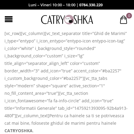
Luni – Vineri 10:00 – 18:00 |
0784.330.220
0
[vc_row][vc_column][vc_text_separator title=”Ghid de Marimi”
i_type=”entypo” i_icon_entypo=”entypo-icon entypo-icon-tag”
i_color=”white” i_background_style=”rounded”
i_background_color=”custom” i_size=”lg”
title_align=”separator_align_left” color=”custom”
border_width=”3″ add_icon=”true” accent_color=”#ba2257″
i_custom_background_color=”#ba2257″][vc_tta_tabs
style=”modern” shape=”square” active_section=”1″
no_fill_content_area=”true”][vc_tta_section
i_icon_fontawesome=”fa fa-info-circle” add_icon=”true”
title=”Informatii Generale” tab_id=”1475921393095-92b4a913-
480f”][vc_column_text]Pentru ca hainele sa ti se potriveasca
cat mai bine, foloseste ghidul de marimi pentru hainele
CATRYOSHKA
.