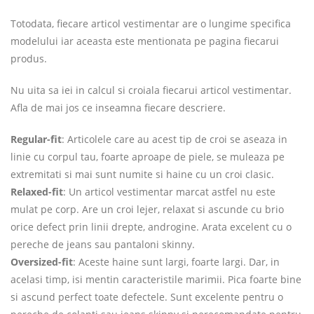
Totodata, fiecare articol vestimentar are o lungime specifica
modelului iar aceasta este mentionata pe pagina fiecarui
produs.
Nu uita sa iei in calcul si croiala fiecarui articol vestimentar.
Afla de mai jos ce inseamna fiecare descriere.
Regular-fit
: Articolele care au acest tip de croi se aseaza in
linie cu corpul tau, foarte aproape de piele, se muleaza pe
extremitati si mai sunt numite si haine cu un croi clasic.
Relaxed-fit
: Un articol vestimentar marcat astfel nu este
mulat pe corp. Are un croi lejer, relaxat si ascunde cu brio
orice defect prin linii drepte, androgine. Arata excelent cu o
pereche de jeans sau pantaloni skinny.
Oversized-fit
: Aceste haine sunt largi, foarte largi. Dar, in
acelasi timp, isi mentin caracteristile marimii. Pica foarte bine
si ascund perfect toate defectele. Sunt excelente pentru o