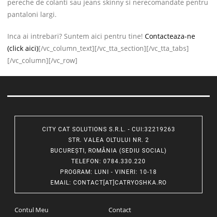
pereche de colanti sau jeans skinny si nerecomandate pentru
pantaloni largi.
Inca ai intrebari? Suntem aici pentru tine!
Contacteaza-ne
(click aici)
[/vc_column_text][/vc_tta_section][/vc_tta_tabs]
[/vc_column][/vc_row]
CITY CAT SOLUTIONS S.R.L. - CUI:32219263
STR. VALEA OLTULUI NR. 2
BUCUREȘTI, ROMÂNIA (SEDIU SOCIAL)
TELEFON
: 0784.330.220
PROGRAM
: LUNI - VINERI: 10-18
EMAIL
:
CONTACT[AT]CATRYOSHKA.RO
Contul Meu
Contact