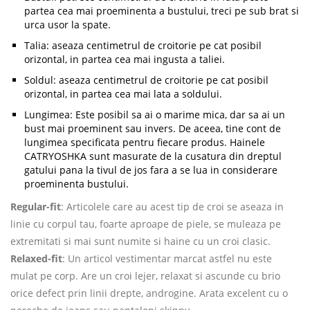
partea cea mai proeminenta a bustului, treci pe sub brat si
urca usor la spate.
Talia: aseaza centimetrul de croitorie pe cat posibil
orizontal, in partea cea mai ingusta a taliei.
Soldul: aseaza centimetrul de croitorie pe cat posibil
orizontal, in partea cea mai lata a soldului.
Lungimea: Este posibil sa ai o marime mica, dar sa ai un
bust mai proeminent sau invers. De aceea, tine cont de
lungimea specificata pentru fiecare produs. Hainele
CATRYOSHKA sunt masurate de la cusatura din dreptul
gatului pana la tivul de jos fara a se lua in considerare
proeminenta bustului.
Regular-fit
: Articolele care au acest tip de croi se aseaza in
linie cu corpul tau, foarte aproape de piele, se muleaza pe
extremitati si mai sunt numite si haine cu un croi clasic.
Relaxed-fit
: Un articol vestimentar marcat astfel nu este
mulat pe corp. Are un croi lejer, relaxat si ascunde cu brio
orice defect prin linii drepte, androgine. Arata excelent cu o