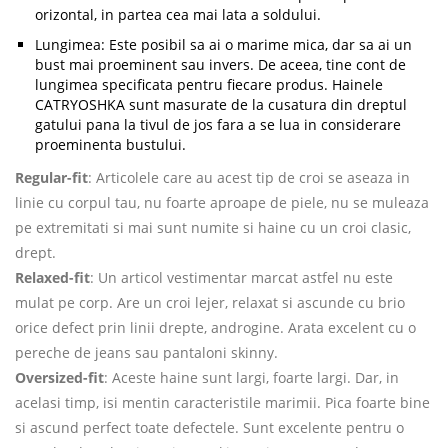
orizontal, in partea cea mai lata a soldului.
Lungimea: Este posibil sa ai o marime mica, dar sa ai un
bust mai proeminent sau invers. De aceea, tine cont de
lungimea specificata pentru fiecare produs. Hainele
CATRYOSHKA sunt masurate de la cusatura din dreptul
gatului pana la tivul de jos fara a se lua in considerare
proeminenta bustului.
Regular-fit
: Articolele care au acest tip de croi se aseaza in
linie cu corpul tau, nu foarte aproape de piele, nu se muleaza
pe extremitati si mai sunt numite si haine cu un croi clasic,
drept.
Relaxed-fit
: Un articol vestimentar marcat astfel nu este
mulat pe corp. Are un croi lejer, relaxat si ascunde cu brio
orice defect prin linii drepte, androgine. Arata excelent cu o
pereche de jeans sau pantaloni skinny.
Oversized-fit
: Aceste haine sunt largi, foarte largi. Dar, in
acelasi timp, isi mentin caracteristile marimii. Pica foarte bine
si ascund perfect toate defectele. Sunt excelente pentru o