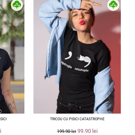
SICI
TRICOU CU PISICI CATASTROPHE
i
99.90
lei
199.90
lei