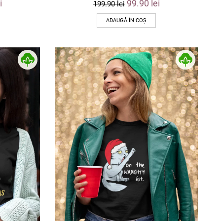
i
99.90
lei
199.90
lei
ADAUGĂ ÎN COȘ