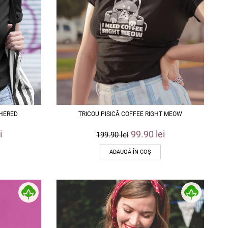
THERED
TRICOU PISICĂ COFFEE RIGHT MEOW
i
99.90
lei
199.90
lei
ADAUGĂ ÎN COȘ