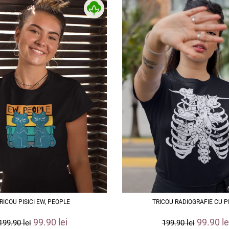
RICOU PISICI EW, PEOPLE
TRICOU RADIOGRAFIE CU PI
99.90
lei
99.90
le
199.90
lei
199.90
lei