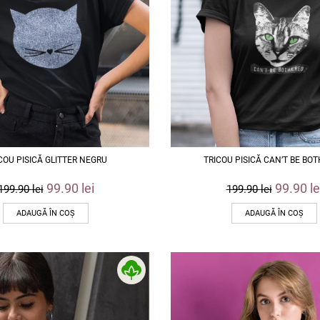
COU PISICĂ GLITTER NEGRU
TRICOU PISICĂ CAN’T BE BO
99.90
lei
99.90
le
199.90
lei
199.90
lei
ADAUGĂ ÎN COȘ
ADAUGĂ ÎN COȘ