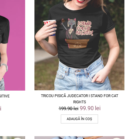
TRICOU PISICĂ JUDECATOR I STAND FOR CAT
SITIVE
RIGHTS
99.90
lei
i
199.90
lei
ADAUGĂ ÎN COȘ