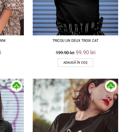
OWM
TRICOU UN DEUX TROIX CAT
i
99.90
lei
199.90
lei
ADAUGĂ ÎN COȘ