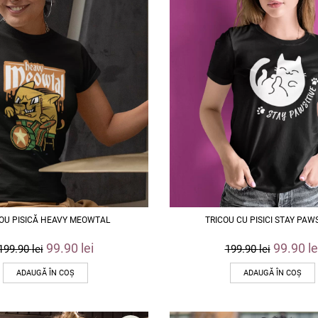
OU PISICĂ HEAVY MEOWTAL
TRICOU CU PISICI STAY PAW
99.90
lei
99.90
le
199.90
lei
199.90
lei
ADAUGĂ ÎN COȘ
ADAUGĂ ÎN COȘ