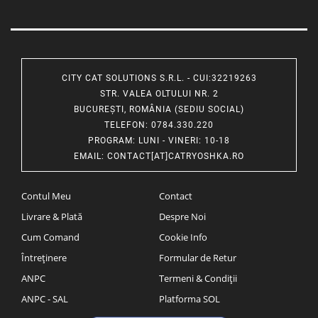
CITY CAT SOLUTIONS S.R.L. - CUI:32219263
STR. VALEA OLTULUI NR. 2
BUCUREȘTI, ROMÂNIA (SEDIU SOCIAL)
TELEFON
: 0784.330.220
PROGRAM
: LUNI - VINERI: 10-18
EMAIL
:
CONTACT[AT]CATRYOSHKA.RO
Contul Meu
Contact
Livrare & Plată
Despre Noi
Cum Comand
Cookie Info
Întreținere
Formular de Retur
ANPC
Termeni & Condiții
ANPC - SAL
Platforma SOL