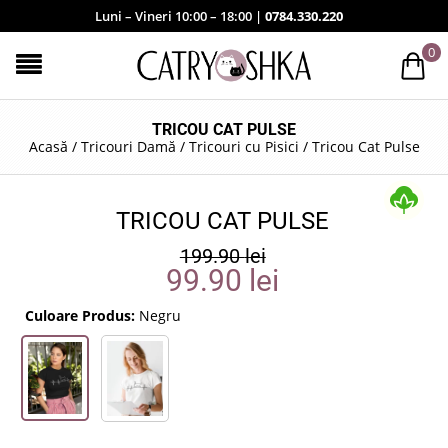
Luni – Vineri 10:00 – 18:00 |
0784.330.220
0
TRICOU CAT PULSE
Acasă
/
Tricouri Damă
/
Tricouri cu Pisici
/
Tricou Cat Pulse
TRICOU CAT PULSE
199.90
lei
99.90
lei
Culoare Produs:
Negru