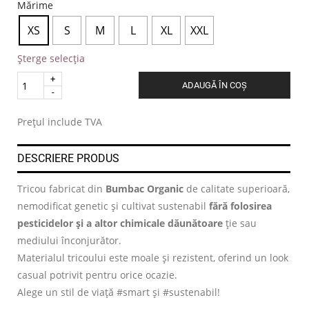
Mărime
XS
S
M
L
XL
XXL
Șterge selecția
Quantity
ADAUGĂ ÎN COȘ
.
Prețul include TVA
DESCRIERE PRODUS
Tricou fabricat din
Bumbac Organic
de calitate superioară,
nemodificat genetic și cultivat sustenabil
fără folosirea
pesticidelor și a altor chimicale dăunătoare
ție sau
mediului înconjurător.
Materialul tricoului este moale și rezistent, oferind un look
casual potrivit pentru orice ocazie.
Alege un stil de viață #smart și #sustenabil!