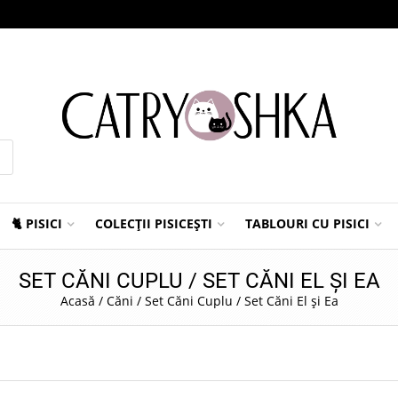
🐈 PISICI
COLECȚII PISICEȘTI
TABLOURI CU PISICI
SET CĂNI CUPLU / SET CĂNI EL ȘI EA
Acasă
/
Căni
/
Set Căni Cuplu / Set Căni El și Ea