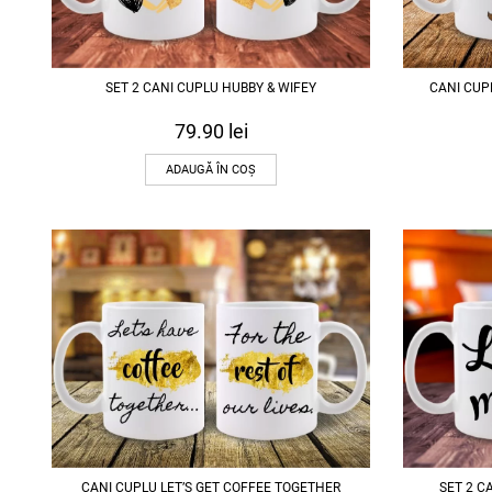
SET 2 CANI CUPLU HUBBY & WIFEY
CANI CUP
79.90
lei
ADAUGĂ ÎN COȘ
CANI CUPLU LET’S GET COFFEE TOGETHER
SET 2 C