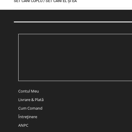
SET CĂNI CUPLU / SET CĂNI EL ȘI EA
Contul Meu
Livrare & Plată
Cum Comand
Întreținere
ANPC