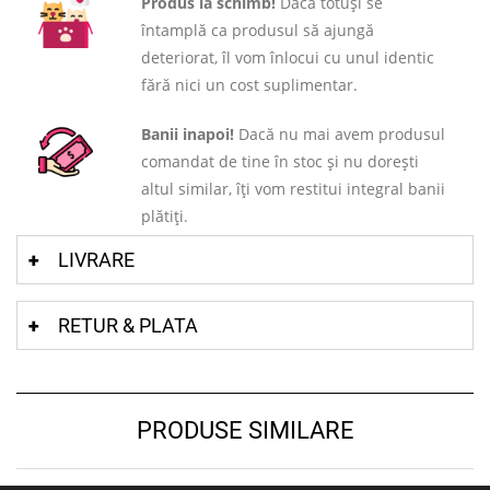
Produs la schimb!
Dacă totuși se
întamplă ca produsul să ajungă
deteriorat, îl vom înlocui cu unul identic
fără nici un cost suplimentar.
Banii inapoi!
Dacă nu mai avem produsul
comandat de tine în stoc și nu dorești
altul similar, îți vom restitui integral banii
plătiți.
LIVRARE
RETUR & PLATA
PRODUSE SIMILARE