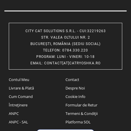
CITY CAT SOLUTIONS S.R.L. - CUI:32219263
STR. VALEA OLTULUI NR. 2
BUCUREȘTI, ROMÂNIA (SEDIU SOCIAL)
TELEFON
: 0784.330.220
PROGRAM
: LUNI - VINERI: 10-18
EMAIL
:
CONTACT[AT]CATRYOSHKA.RO
Contul Meu
Contact
Livrare & Plată
Despre Noi
Cum Comand
Cookie Info
Întreținere
Formular de Retur
ANPC
Termeni & Condiții
ANPC - SAL
Platforma SOL