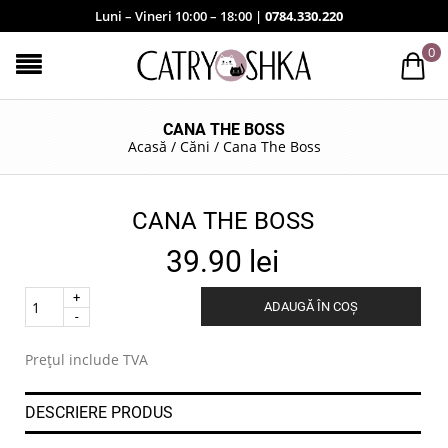
Luni – Vineri 10:00 – 18:00 |
0784.330.220
0
CANA THE BOSS
Acasă
/
Căni
/
Cana The Boss
CANA THE BOSS
39.90
lei
Quantity
ADAUGĂ ÎN COȘ
.
Prețul include TVA
DESCRIERE PRODUS