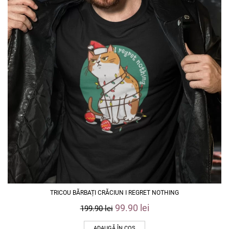
TRICOU BĂRBAȚI CRĂCIUN I REGRET NOTHING
99.90
lei
199.90
lei
ADAUGĂ ÎN COȘ