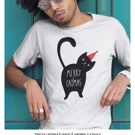
TRICOU BĂRBAȚI PISICĂ MERRY CATMAS