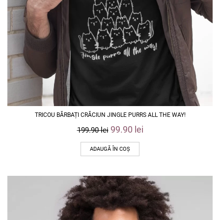
TRICOU BĂRBAȚI CRĂCIUN JINGLE PURRS ALL THE WAY!
99.90
lei
199.90
lei
ADAUGĂ ÎN COȘ