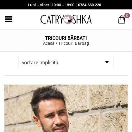
Luni – Vineri 10:00 – 18:00 |
0784.330.220
0
TRICOURI BĂRBAȚI
Acasă
/
Tricouri Bărbați