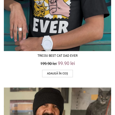
TRICOU BEST CAT DAD EVER
99.90
lei
199.90
lei
ADAUGĂ ÎN COȘ