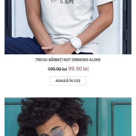
TRICOU BĂRBAȚI NOT DRINKING ALONE
99.90
lei
199.90
lei
ADAUGĂ ÎN COȘ