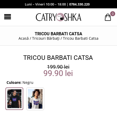
Luni – Vineri 10:00 – 18:00 |
0784.330.220
0
TRICOU BARBATI CATSA
Acasă
/
Tricouri Bărbați
/
Tricou Barbati Catsa
TRICOU BARBATI CATSA
199.90
lei
99.90
lei
Culoare:
Negru