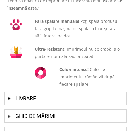
Tehnica noastră de imprimare îți face viața mai ușoară!
Ce
înseamnă asta?
Fără spălare manuală!
Poți spăla produsul
fără griji la mașina de spălat, chiar și fără
să îl întorci pe dos.
Ultra-rezistent!
Imprimeul nu se crapă la o
purtare normală sau la spălat.
Culori intense!
Culorile
imprimeului rămân vii după
fiecare spălare!
LIVRARE
GHID DE MĂRIMI