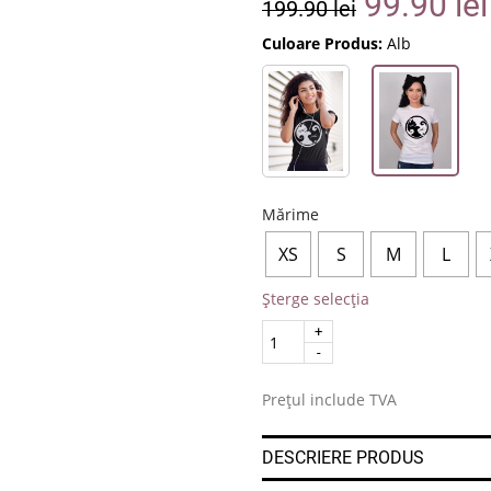
99.90
lei
199.90
lei
Culoare Produs:
Alb
Mărime
XS
S
M
L
Șterge selecția
Quantity
.
Prețul include TVA
DESCRIERE PRODUS