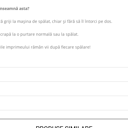
înseamnă asta?
 griji la mașina de spălat, chiar și fără să îl întorci pe dos.
rapă la o purtare normală sau la spălat.
ile imprimeului rămân vii după fiecare spălare!