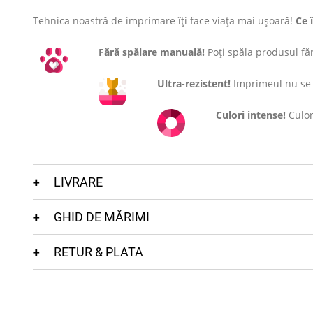
Tehnica noastră de imprimare îți face viața mai ușoară!
Ce 
Fără spălare manuală!
Poți spăla produsul fără
Ultra-rezistent!
Imprimeul nu se c
Culori intense!
Culor
LIVRARE
GHID DE MĂRIMI
RETUR & PLATA