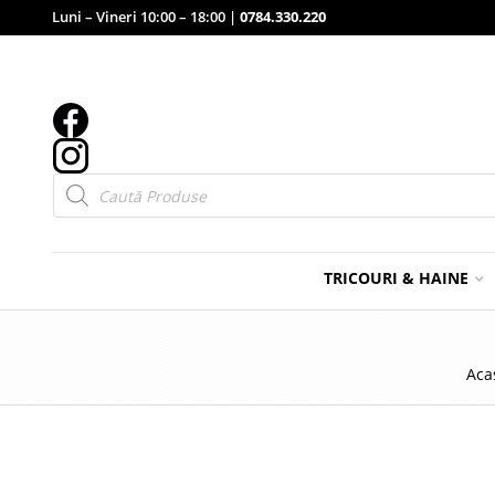
Luni – Vineri 10:00 – 18:00 |
0784.330.220
Products
search
TRICOURI & HAINE
Aca