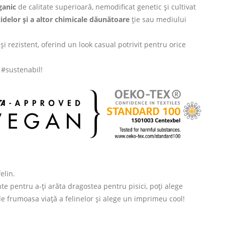
anic
de calitate superioară, nemodificat genetic și cultivat
cidelor și a altor chimicale dăunătoare
ție sau mediului
și rezistent, oferind un look casual potrivit pentru orice
i #sustenabil!
elin.
te pentru a-ți arăta dragostea pentru pisici, poți alege
 de frumoasa viață a felinelor și alege un imprimeu cool!