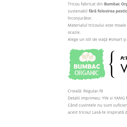
Tricou fabricat din
Bumbac Org
sustenabil
fără folosirea pesti
înconjurător.
Materialul tricoului este moale 
ocazie.
Alege un stil de viață #smart ș
Croială: Regular-fit
Detalii imprimeu: YIN si YANG f
Când cuvintele nu sunt suficien
acest tricou! Lasă-te inspirată