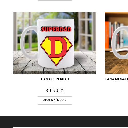
CANA SUPERDAD
CANA MESAJ 
39.90
lei
ADAUGĂ ÎN COȘ