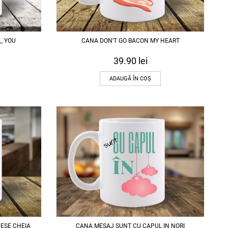
_ YOU
CANA DON’T GO BACON MY HEART
39.90
lei
ADAUGĂ ÎN COȘ
DESE CHEIA
CANA MESAJ SUNT CU CAPUL IN NORI