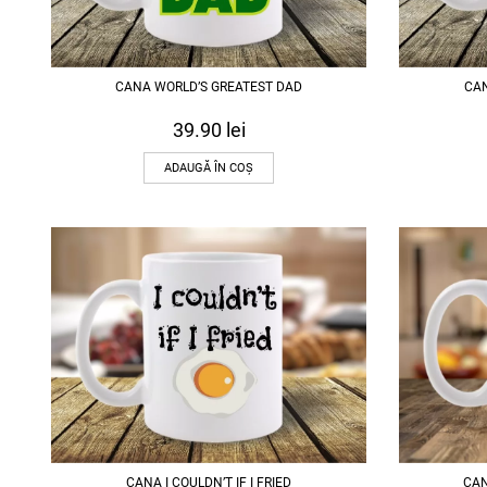
CANA WORLD’S GREATEST DAD
CAN
39.90
lei
ADAUGĂ ÎN COȘ
CANA I COULDN’T IF I FRIED
CAN