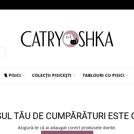
🐈 PISICI
COLECȚII PISICEȘTI
TABLOURI CU PISICI
UL TĂU DE CUMPĂRĂTURI ESTE 
Asigură-te că ai adaugat corect produsele dorite.