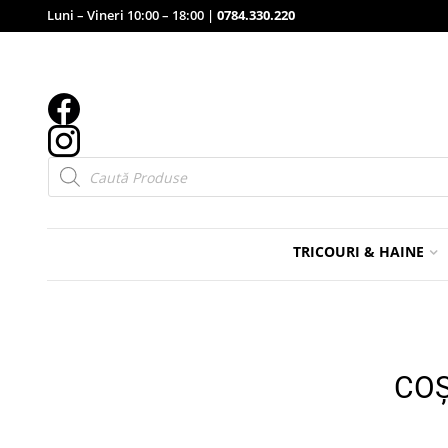
Luni – Vineri 10:00 – 18:00 |
0784.330.220
Products
search
TRICOURI & HAINE
COȘ