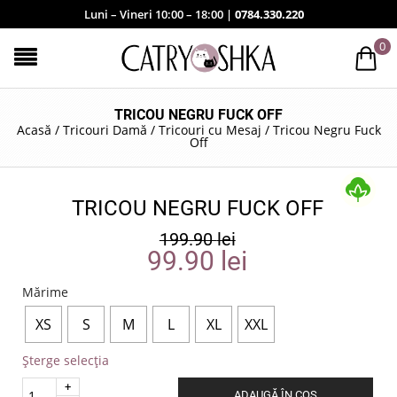
Luni – Vineri 10:00 – 18:00 |
0784.330.220
0
TRICOU NEGRU FUCK OFF
Acasă
/
Tricouri Damă
/
Tricouri cu Mesaj
/
Tricou Negru Fuck
Off
TRICOU NEGRU FUCK OFF
199.90
lei
99.90
lei
Mărime
XS
S
M
L
XL
XXL
Șterge selecția
Quantity
ADAUGĂ ÎN COȘ