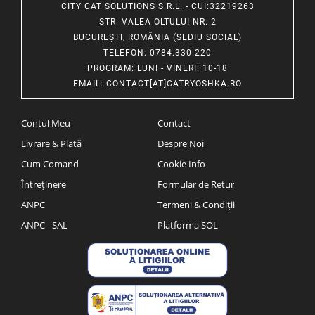
CITY CAT SOLUTIONS S.R.L. - CUI:32219263
STR. VALEA OLTULUI NR. 2
BUCUREȘTI, ROMÂNIA (SEDIU SOCIAL)
TELEFON
: 0784.330.220
PROGRAM
: LUNI - VINERI: 10-18
EMAIL
:
CONTACT[AT]CATRYOSHKA.RO
Contul Meu
Contact
Livrare & Plată
Despre Noi
Cum Comand
Cookie Info
Întreținere
Formular de Retur
ANPC
Termeni & Condiții
ANPC - SAL
Platforma SOL