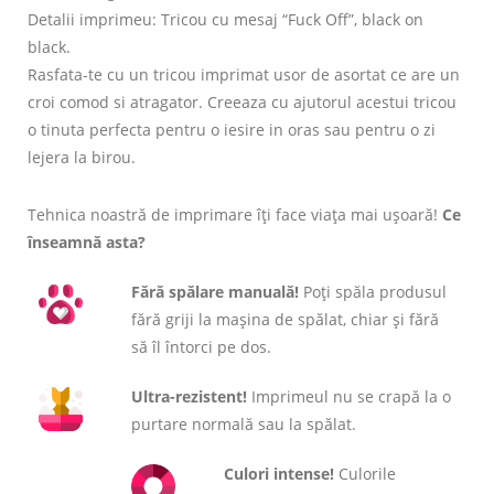
Detalii imprimeu: Tricou cu mesaj “Fuck Off”, black on
black.
Rasfata-te cu un tricou imprimat usor de asortat ce are un
croi comod si atragator. Creeaza cu ajutorul acestui tricou
o tinuta perfecta pentru o iesire in oras sau pentru o zi
lejera la birou.
Tehnica noastră de imprimare îți face viața mai ușoară!
Ce
înseamnă asta?
Fără spălare manuală!
Poți spăla produsul
fără griji la mașina de spălat, chiar și fără
să îl întorci pe dos.
Ultra-rezistent!
Imprimeul nu se crapă la o
purtare normală sau la spălat.
Culori intense!
Culorile