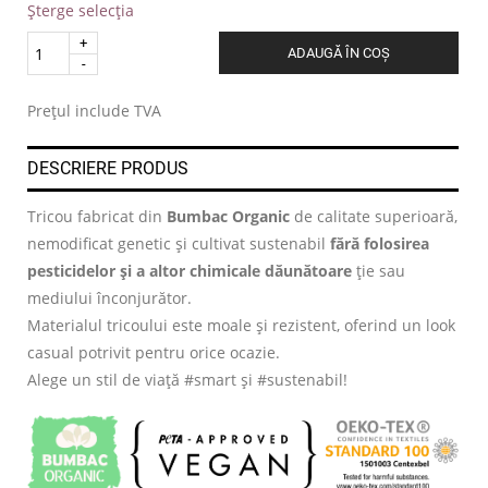
Șterge selecția
Quantity
ADAUGĂ ÎN COȘ
.
Prețul include TVA
DESCRIERE PRODUS
Tricou fabricat din
Bumbac Organic
de calitate superioară,
nemodificat genetic și cultivat sustenabil
fără folosirea
pesticidelor și a altor chimicale dăunătoare
ție sau
mediului înconjurător.
Materialul tricoului este moale și rezistent, oferind un look
casual potrivit pentru orice ocazie.
Alege un stil de viață #smart și #sustenabil!