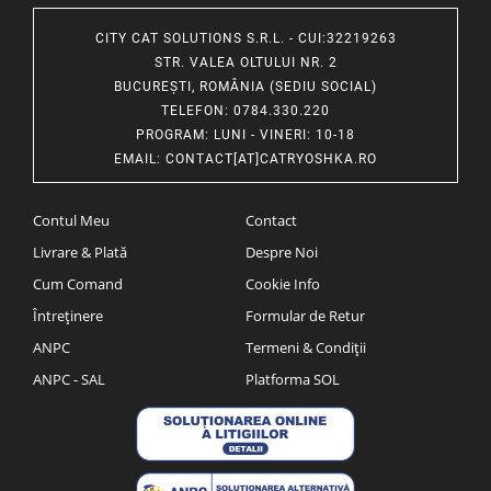
CITY CAT SOLUTIONS S.R.L. - CUI:32219263
STR. VALEA OLTULUI NR. 2
BUCUREȘTI, ROMÂNIA (SEDIU SOCIAL)
TELEFON
: 0784.330.220
PROGRAM
: LUNI - VINERI: 10-18
EMAIL
:
CONTACT[AT]CATRYOSHKA.RO
Contul Meu
Contact
Livrare & Plată
Despre Noi
Cum Comand
Cookie Info
Întreținere
Formular de Retur
ANPC
Termeni & Condiții
ANPC - SAL
Platforma SOL