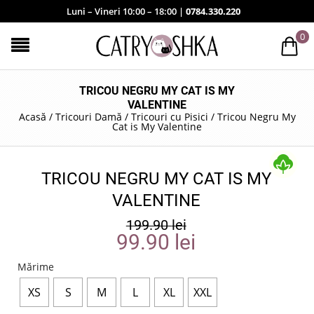
Luni – Vineri 10:00 – 18:00 |
0784.330.220
0
TRICOU NEGRU MY CAT IS MY
VALENTINE
Acasă
/
Tricouri Damă
/
Tricouri cu Pisici
/
Tricou Negru My
Cat is My Valentine
TRICOU NEGRU MY CAT IS MY
VALENTINE
199.90
lei
99.90
lei
Mărime
XS
S
M
L
XL
XXL