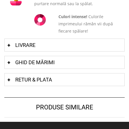
purtare normală sau la spălat.
Culori intense!
Culorile
imprimeului rămân vii după
fiecare spălare!
LIVRARE
GHID DE MĂRIMI
RETUR & PLATA
PRODUSE SIMILARE