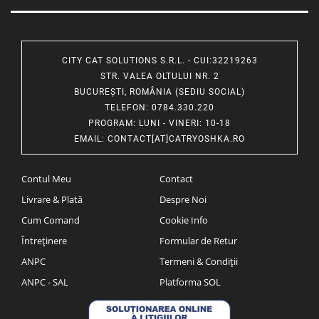
CITY CAT SOLUTIONS S.R.L. - CUI:32219263
STR. VALEA OLTULUI NR. 2
BUCUREȘTI, ROMÂNIA (SEDIU SOCIAL)
TELEFON
: 0784.330.220
PROGRAM
: LUNI - VINERI: 10-18
EMAIL
:
CONTACT[AT]CATRYOSHKA.RO
Contul Meu
Contact
Livrare & Plată
Despre Noi
Cum Comand
Cookie Info
Întreținere
Formular de Retur
ANPC
Termeni & Condiții
ANPC - SAL
Platforma SOL