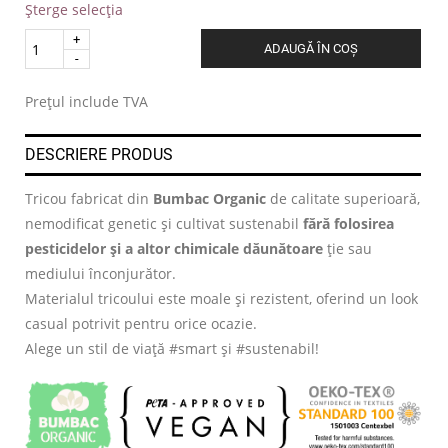
Șterge selecția
Quantity
ADAUGĂ ÎN COȘ
.
Prețul include TVA
DESCRIERE PRODUS
Tricou fabricat din
Bumbac Organic
de calitate superioară,
nemodificat genetic și cultivat sustenabil
fără folosirea
pesticidelor și a altor chimicale dăunătoare
ție sau
mediului înconjurător.
Materialul tricoului este moale și rezistent, oferind un look
casual potrivit pentru orice ocazie.
Alege un stil de viață #smart și #sustenabil!