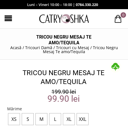
Luni – Vineri 10:00 – 18:00 |
0784.330.220
0
TRICOU NEGRU MESAJ TE
AMO/TEQUILA
Acasă
/
Tricouri Damă
/
Tricouri cu Mesaj
/
Tricou Negru
Mesaj Te amo/Tequila
TRICOU NEGRU MESAJ TE
AMO/TEQUILA
199.90
lei
99.90
lei
Mărime
XS
S
M
L
XL
XXL