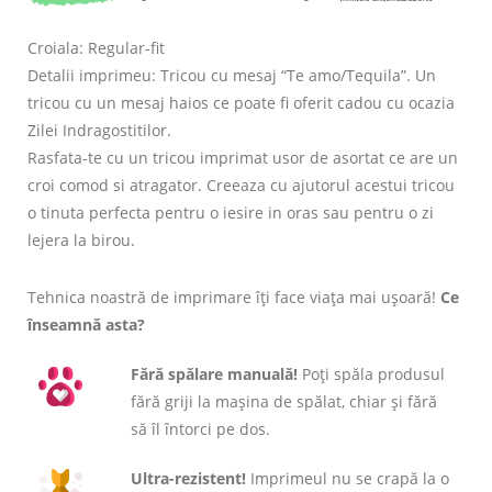
Croiala: Regular-fit
Detalii imprimeu: Tricou cu mesaj “Te amo/Tequila”. Un
tricou cu un mesaj haios ce poate fi oferit cadou cu ocazia
Zilei Indragostitilor.
Rasfata-te cu un tricou imprimat usor de asortat ce are un
croi comod si atragator. Creeaza cu ajutorul acestui tricou
o tinuta perfecta pentru o iesire in oras sau pentru o zi
lejera la birou.
Tehnica noastră de imprimare îți face viața mai ușoară!
Ce
înseamnă asta?
Fără spălare manuală!
Poți spăla produsul
fără griji la mașina de spălat, chiar și fără
să îl întorci pe dos.
Ultra-rezistent!
Imprimeul nu se crapă la o