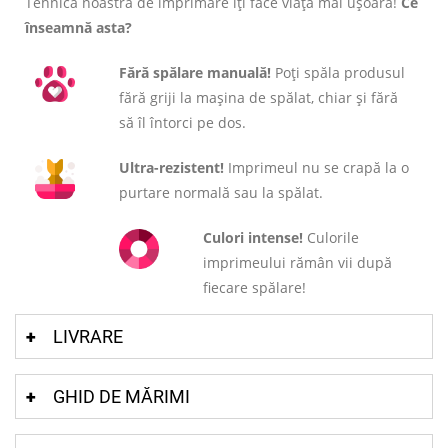
Tehnica noastră de imprimare îți face viața mai ușoară!
Ce
înseamnă asta?
Fără spălare manuală!
Poți spăla produsul
fără griji la mașina de spălat, chiar și fără
să îl întorci pe dos.
Ultra-rezistent!
Imprimeul nu se crapă la o
purtare normală sau la spălat.
Culori intense!
Culorile
imprimeului rămân vii după
fiecare spălare!
LIVRARE
GHID DE MĂRIMI