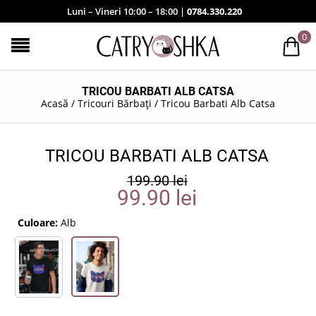
Luni – Vineri 10:00 – 18:00 |
0784.330.220
0
TRICOU BARBATI ALB CATSA
Acasă
/
Tricouri Bărbați
/
Tricou Barbati Alb Catsa
TRICOU BARBATI ALB CATSA
199.90
lei
99.90
lei
Culoare:
Alb