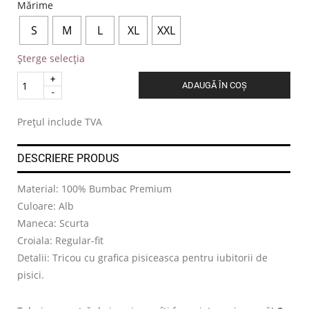
Mărime
S
M
L
XL
XXL
Șterge selecția
Quantity
ADAUGĂ ÎN COȘ
.
Prețul include TVA
DESCRIERE PRODUS
Material: 100% Bumbac Premium
Culoare: Alb
Maneca: Scurta
Croiala: Regular-fit
Detalii: Tricou cu grafica pisiceasca pentru iubitorii de
pisici.