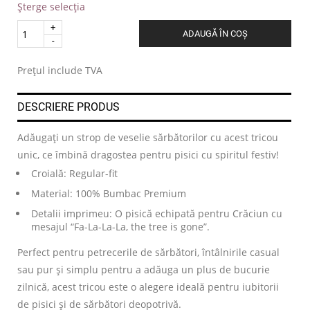
Șterge selecția
Quantity
ADAUGĂ ÎN COȘ
.
Prețul include TVA
DESCRIERE PRODUS
Adăugați un strop de veselie sărbătorilor cu acest tricou
unic, ce îmbină dragostea pentru pisici cu spiritul festiv!
Croială: Regular-fit
Material: 100% Bumbac Premium
Detalii imprimeu: O pisică echipată pentru Crăciun cu
mesajul “Fa-La-La-La, the tree is gone”.
Perfect pentru petrecerile de sărbători, întâlnirile casual
sau pur și simplu pentru a adăuga un plus de bucurie
zilnică, acest tricou este o alegere ideală pentru iubitorii
de pisici și de sărbători deopotrivă.