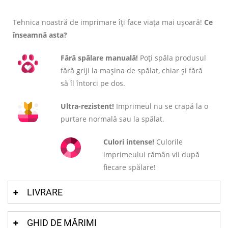
Tehnica noastră de imprimare îți face viața mai ușoară!
Ce
înseamnă asta?
Fără spălare manuală!
Poți spăla produsul
fără griji la mașina de spălat, chiar și fără
să îl întorci pe dos.
Ultra-rezistent!
Imprimeul nu se crapă la o
purtare normală sau la spălat.
Culori intense!
Culorile
imprimeului rămân vii după
fiecare spălare!
LIVRARE
GHID DE MĂRIMI