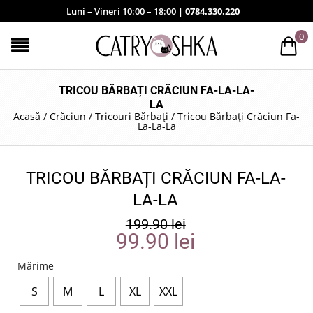
Luni – Vineri 10:00 – 18:00 |
0784.330.220
0
TRICOU BĂRBAȚI CRĂCIUN FA-LA-LA-
LA
Acasă
/
Crăciun
/
Tricouri Bărbați
/
Tricou Bărbați Crăciun Fa-
La-La-La
TRICOU BĂRBAȚI CRĂCIUN FA-LA-
LA-LA
199.90
lei
99.90
lei
Mărime
S
M
L
XL
XXL