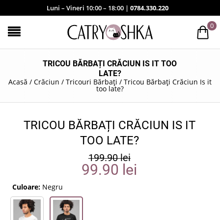
Luni – Vineri 10:00 – 18:00 |
0784.330.220
0
TRICOU BĂRBAȚI CRĂCIUN IS IT TOO
LATE?
Acasă
/
Crăciun
/
Tricouri Bărbați
/
Tricou Bărbați Crăciun Is it
too late?
TRICOU BĂRBAȚI CRĂCIUN IS IT
TOO LATE?
199.90
lei
99.90
lei
Culoare:
Negru