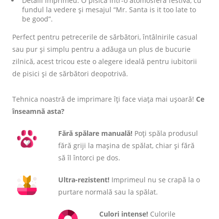
Detalii imprimeu: O pisică într-o atomosferă festivă, cu
fundul la vedere și mesajul “Mr. Santa is it too late to
be good”.
Perfect pentru petrecerile de sărbători, întâlnirile casual
sau pur și simplu pentru a adăuga un plus de bucurie
zilnică, acest tricou este o alegere ideală pentru iubitorii
de pisici și de sărbători deopotrivă.
Tehnica noastră de imprimare îți face viața mai ușoară!
Ce
înseamnă asta?
Fără spălare manuală!
Poți spăla produsul
fără griji la mașina de spălat, chiar și fără
să îl întorci pe dos.
Ultra-rezistent!
Imprimeul nu se crapă la o
purtare normală sau la spălat.
Culori intense!
Culorile