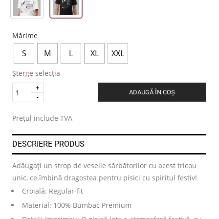
Mărime
S
M
L
XL
XXL
Șterge selecția
Quantity
ADAUGĂ ÎN COȘ
.
Prețul include TVA
DESCRIERE PRODUS
Adăugați un strop de veselie sărbătorilor cu acest tricou
unic, ce îmbină dragostea pentru pisici cu spiritul festiv!
Croială: Regular-fit
Material: 100% Bumbac Premium