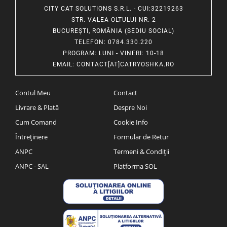
CITY CAT SOLUTIONS S.R.L. - CUI:32219263
STR. VALEA OLTULUI NR. 2
BUCUREȘTI, ROMÂNIA (SEDIU SOCIAL)
TELEFON
: 0784.330.220
PROGRAM
: LUNI - VINERI: 10-18
EMAIL
:
CONTACT[AT]CATRYOSHKA.RO
Contul Meu
Contact
Livrare & Plată
Despre Noi
Cum Comand
Cookie Info
Întreținere
Formular de Retur
ANPC
Termeni & Condiții
ANPC - SAL
Platforma SOL