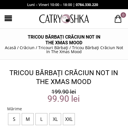
Luni – Vineri 10:00 – 18:00 |
0784.330.220
0
TRICOU BĂRBAȚI CRĂCIUN NOT IN
THE XMAS MOOD
Acasă
/
Crăciun
/
Tricouri Bărbați
/
Tricou Bărbați Crăciun Not
In The Xmas Mood
TRICOU BĂRBAȚI CRĂCIUN NOT IN
THE XMAS MOOD
199.90
lei
99.90
lei
Mărime
S
M
L
XL
XXL