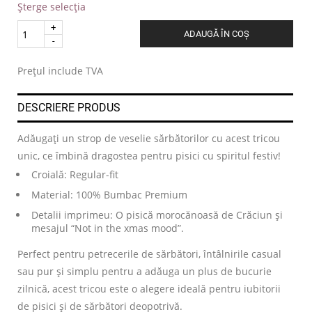
Șterge selecția
Quantity
ADAUGĂ ÎN COȘ
.
Prețul include TVA
DESCRIERE PRODUS
Adăugați un strop de veselie sărbătorilor cu acest tricou
unic, ce îmbină dragostea pentru pisici cu spiritul festiv!
Croială: Regular-fit
Material: 100% Bumbac Premium
Detalii imprimeu: O pisică morocănoasă de Crăciun și
mesajul “Not in the xmas mood”.
Perfect pentru petrecerile de sărbători, întâlnirile casual
sau pur și simplu pentru a adăuga un plus de bucurie
zilnică, acest tricou este o alegere ideală pentru iubitorii
de pisici și de sărbători deopotrivă.