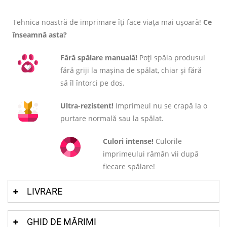
Tehnica noastră de imprimare îți face viața mai ușoară!
Ce
înseamnă asta?
Fără spălare manuală!
Poți spăla produsul
fără griji la mașina de spălat, chiar și fără
să îl întorci pe dos.
Ultra-rezistent!
Imprimeul nu se crapă la o
purtare normală sau la spălat.
Culori intense!
Culorile
imprimeului rămân vii după
fiecare spălare!
LIVRARE
GHID DE MĂRIMI