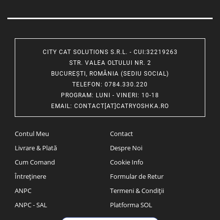
CITY CAT SOLUTIONS S.R.L. - CUI:32219263
STR. VALEA OLTULUI NR. 2
BUCUREȘTI, ROMÂNIA (SEDIU SOCIAL)
TELEFON
: 0784.330.220
PROGRAM
: LUNI - VINERI: 10-18
EMAIL
:
CONTACT[AT]CATRYOSHKA.RO
Contul Meu
Contact
Livrare & Plată
Despre Noi
Cum Comand
Cookie Info
Întreținere
Formular de Retur
ANPC
Termeni & Condiții
ANPC - SAL
Platforma SOL