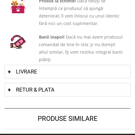
Produs la schimb!
Dacă totuși se
întamplă ca produsul să ajungă
deteriorat, îl vom înlocui cu unul identic
fără nici un cost suplimentar.
Banii inapoi!
Dacă nu mai avem produsul
comandat de tine în stoc și nu dorești
altul similar, îți vom restitui integral banii
plătiți.
LIVRARE
RETUR & PLATA
PRODUSE SIMILARE