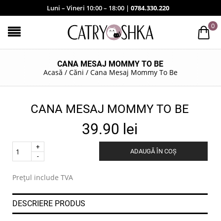
Luni – Vineri 10:00 – 18:00 |
0784.330.220
0
CANA MESAJ MOMMY TO BE
Acasă
/
Căni
/
Cana Mesaj Mommy To Be
CANA MESAJ MOMMY TO BE
39.90
lei
Quantity
ADAUGĂ ÎN COȘ
.
Prețul include TVA
DESCRIERE PRODUS