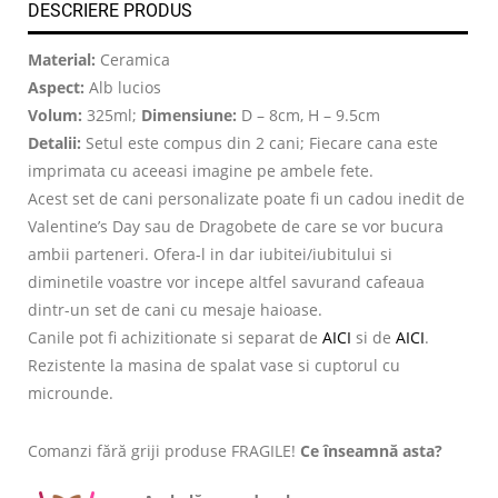
DESCRIERE PRODUS
Material:
Ceramica
Aspect:
Alb lucios
Volum:
325ml;
Dimensiune:
D – 8cm, H – 9.5cm
Detalii:
Setul este compus din 2 cani; Fiecare cana este
imprimata cu aceeasi imagine pe ambele fete.
Acest set de cani personalizate poate fi un cadou inedit de
Valentine’s Day sau de Dragobete de care se vor bucura
ambii parteneri. Ofera-l in dar iubitei/iubitului si
diminetile voastre vor incepe altfel savurand cafeaua
dintr-un set de cani cu mesaje haioase.
Canile pot fi achizitionate si separat de
AICI
si de
AICI
.
Rezistente la masina de spalat vase si cuptorul cu
microunde.
Comanzi fără griji produse FRAGILE!
Ce înseamnă asta?