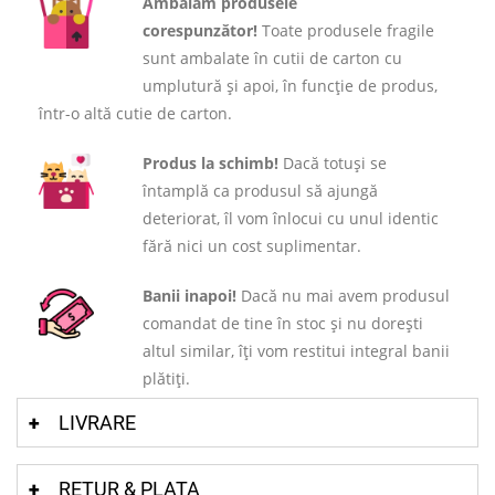
Ambalăm produsele
corespunzător!
Toate produsele fragile
sunt ambalate în cutii de carton cu
umplutură și apoi, în funcție de produs,
într-o altă cutie de carton.
Produs la schimb!
Dacă totuși se
întamplă ca produsul să ajungă
deteriorat, îl vom înlocui cu unul identic
fără nici un cost suplimentar.
Banii inapoi!
Dacă nu mai avem produsul
comandat de tine în stoc și nu dorești
altul similar, îți vom restitui integral banii
plătiți.
LIVRARE
RETUR & PLATA