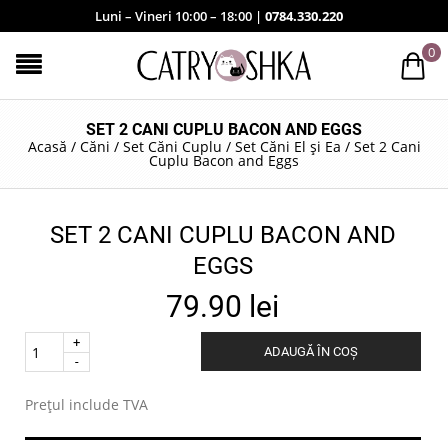
Luni – Vineri 10:00 – 18:00 |
0784.330.220
0
SET 2 CANI CUPLU BACON AND EGGS
Acasă
/
Căni
/
Set Căni Cuplu / Set Căni El și Ea
/
Set 2 Cani
Cuplu Bacon and Eggs
SET 2 CANI CUPLU BACON AND
EGGS
79.90
lei
Quantity
ADAUGĂ ÎN COȘ
.
Prețul include TVA