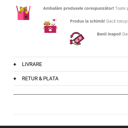
Ambalăm produsele corespunzător!
Toate p
Produs la schimb!
Dacă totuși 
Banii inapoi!
Dac
LIVRARE
RETUR & PLATA