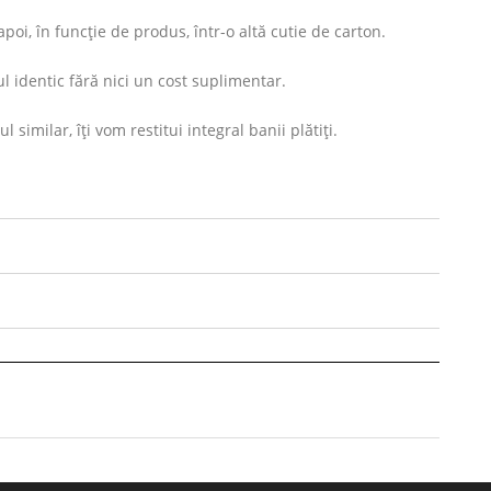
oi, în funcție de produs, într-o altă cutie de carton.
l identic fără nici un cost suplimentar.
imilar, îți vom restitui integral banii plătiți.