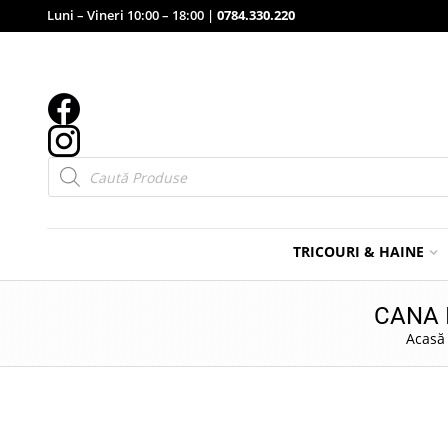
Luni – Vineri 10:00 – 18:00 |
0784.330.220
Products
search
TRICOURI & HAINE
CANA 
Acasă