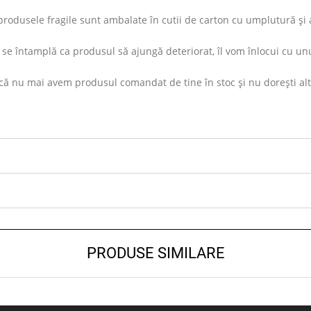
rodusele fragile sunt ambalate în cutii de carton cu umplutură și ap
se întamplă ca produsul să ajungă deteriorat, îl vom înlocui cu unu
ă nu mai avem produsul comandat de tine în stoc și nu dorești altul s
PRODUSE SIMILARE