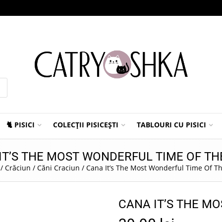
🐈 PISICI
COLECȚII PISICEȘTI
TABLOURI CU PISICI
IT’S THE MOST WONDERFUL TIME OF TH
/
Crăciun
/
Căni Craciun
/
Cana It’s The Most Wonderful Time Of T
CANA IT’S THE M