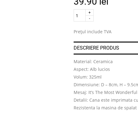
39.90
lei
Quantity
.
Prețul include TVA
DESCRIERE PRODUS
Material: Ceramica
Aspect: Alb lucios
Volum: 325ml
Dimensiune: D – 8cm, H – 9.5c
Mesaj: It’s The Most Wonderful
Detalii: Cana este imprimata c
Rezistenta la masina de spalat