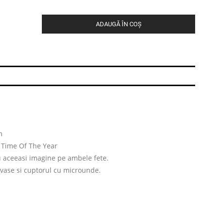
ADAUGĂ ÎN COȘ
m
 Time Of The Year
u aceeasi imagine pe ambele fete.
 vase si cuptorul cu microunde.