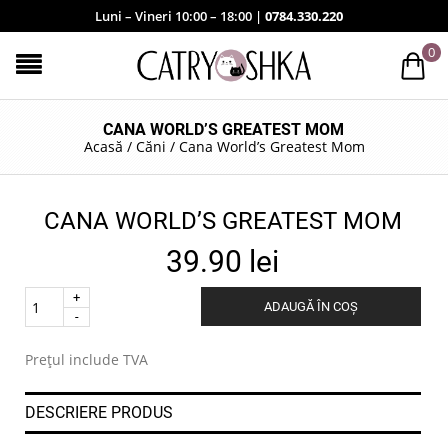
Luni – Vineri 10:00 – 18:00 |
0784.330.220
0
CANA WORLD’S GREATEST MOM
Acasă
/
Căni
/
Cana World’s Greatest Mom
CANA WORLD’S GREATEST MOM
39.90
lei
Quantity
ADAUGĂ ÎN COȘ
.
Prețul include TVA
DESCRIERE PRODUS