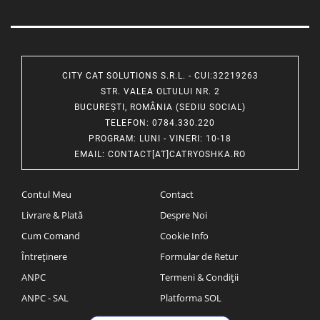
CITY CAT SOLUTIONS S.R.L. - CUI:32219263
STR. VALEA OLTULUI NR. 2
BUCUREȘTI, ROMÂNIA (SEDIU SOCIAL)
TELEFON
: 0784.330.220
PROGRAM
: LUNI - VINERI: 10-18
EMAIL
:
CONTACT[AT]CATRYOSHKA.RO
Contul Meu
Contact
Livrare & Plată
Despre Noi
Cum Comand
Cookie Info
Întreținere
Formular de Retur
ANPC
Termeni & Condiții
ANPC - SAL
Platforma SOL