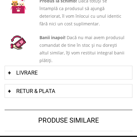
Produs la schimb!
Dacă totuși se
întamplă ca produsul să ajungă
deteriorat, îl vom înlocui cu unul identic
fără nici un cost suplimentar.
Banii inapoi!
Dacă nu mai avem produsul
comandat de tine în stoc și nu dorești
altul similar, îți vom restitui integral banii
plătiți.
LIVRARE
RETUR & PLATA
PRODUSE SIMILARE