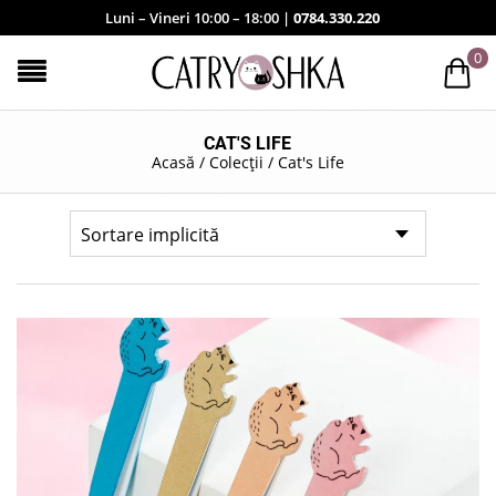
Luni – Vineri 10:00 – 18:00 |
0784.330.220
0
CAT'S LIFE
Acasă
/
Colecții
/
Cat's Life