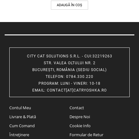
ADAUGĂ ÎN COȘ
CITY CAT SOLUTIONS S.R.L. - CUI:32219263
STR. VALEA OLTULUI NR. 2
BUCUREȘTI, ROMÂNIA (SEDIU SOCIAL)
TELEFON
: 0784.330.220
PROGRAM
: LUNI - VINERI: 10-18
EMAIL
:
CONTACT[AT]CATRYOSHKA.RO
Contul Meu
Contact
Livrare & Plată
Despre Noi
Cum Comand
Cookie Info
Întreținere
Formular de Retur