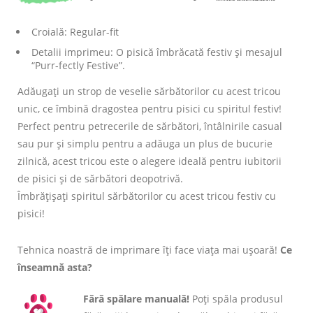
Croială: Regular-fit
Detalii imprimeu: O pisică îmbrăcată festiv și mesajul
“Purr-fectly Festive”.
Adăugați un strop de veselie sărbătorilor cu acest tricou
unic, ce îmbină dragostea pentru pisici cu spiritul festiv!
Perfect pentru petrecerile de sărbători, întâlnirile casual
sau pur și simplu pentru a adăuga un plus de bucurie
zilnică, acest tricou este o alegere ideală pentru iubitorii
de pisici și de sărbători deopotrivă.
Îmbrățișați spiritul sărbătorilor cu acest tricou festiv cu
pisici!
Tehnica noastră de imprimare îți face viața mai ușoară!
Ce
înseamnă asta?
Fără spălare manuală!
Poți spăla produsul