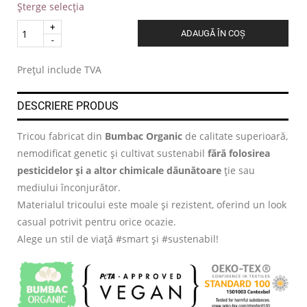
Șterge selecția
Quantity
ADAUGĂ ÎN COȘ
.
Prețul include TVA
DESCRIERE PRODUS
Tricou fabricat din
Bumbac Organic
de calitate superioară,
nemodificat genetic și cultivat sustenabil
fără folosirea
pesticidelor și a altor chimicale dăunătoare
ție sau
mediului înconjurător.
Materialul tricoului este moale și rezistent, oferind un look
casual potrivit pentru orice ocazie.
Alege un stil de viață #smart și #sustenabil!