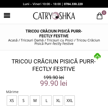
Luni – Vineri 10:00 – 18:00 |
0784.330.220
0
TRICOU CRĂCIUN PISICĂ PURR-
FECTLY FESTIVE
Acasă
/
Tricouri Damă
/
Tricouri cu Pisici
/
Tricou Crăciun
Pisică Purr-fectly Festive
TRICOU CRĂCIUN PISICĂ PURR-
FECTLY FESTIVE
199.90
lei
99.90
lei
Mărime
XS
S
M
L
XL
XXL