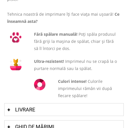
Tehnica noastră de imprimare îți face viața mai ușoară!
Ce
înseamnă asta?
Fără spălare manuală!
Poți spăla produsul
fără griji la mașina de spălat, chiar și fără
să îl întorci pe dos.
Ultra-rezistent!
Imprimeul nu se crapă la o
purtare normală sau la spălat.
Culori intense!
Culorile
imprimeului rămân vii după
fiecare spălare!
LIVRARE
GHID DE MĂRIMI