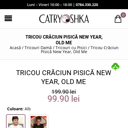
Luni – Vineri 10:00 – 18:00 |
0784.330.220
0
TRICOU CRĂCIUN PISICĂ NEW YEAR,
OLD ME
Acasă
/
Tricouri Damă
/
Tricouri cu Pisici
/
Tricou Crăciun
Pisică New Year, Old Me
TRICOU CRĂCIUN PISICĂ NEW
YEAR, OLD ME
199.90
lei
99.90
lei
Culoare:
Alb