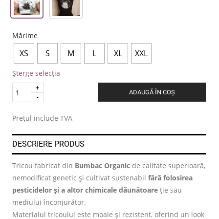
Mărime
XS
S
M
L
XL
XXL
Șterge selecția
Quantity
ADAUGĂ ÎN COȘ
.
Prețul include TVA
DESCRIERE PRODUS
Tricou fabricat din
Bumbac Organic
de calitate superioară,
nemodificat genetic și cultivat sustenabil
fără folosirea
pesticidelor și a altor chimicale dăunătoare
ție sau
mediului înconjurător.
Materialul tricoului este moale și rezistent, oferind un look