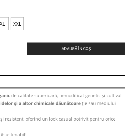
XL
XXL
ADAUGĂ ÎN COȘ
anic
de calitate superioară, nemodificat genetic și cultivat
cidelor și a altor chimicale dăunătoare
ție sau mediului
și rezistent, oferind un look casual potrivit pentru orice
i #sustenabil!