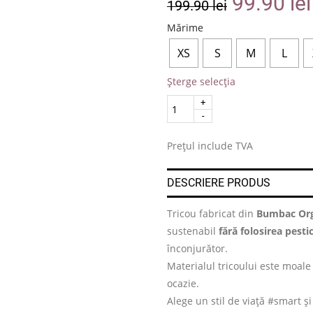
99.90
lei
199.90
lei
Mărime
XS
S
M
L
Șterge selecția
Quantity
.
Prețul include TVA
DESCRIERE PRODUS
Tricou fabricat din
Bumbac Org
sustenabil
fără folosirea pesti
înconjurător.
Materialul tricoului este moale 
ocazie.
Alege un stil de viață #smart ș