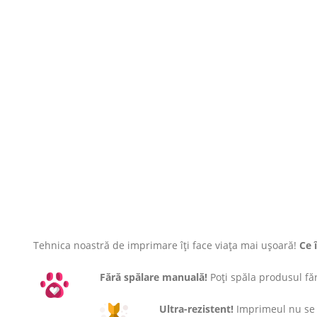
Tehnica noastră de imprimare îți face viața mai ușoară!
Ce 
Fără spălare manuală!
Poți spăla produsul fără
Ultra-rezistent!
Imprimeul nu se c