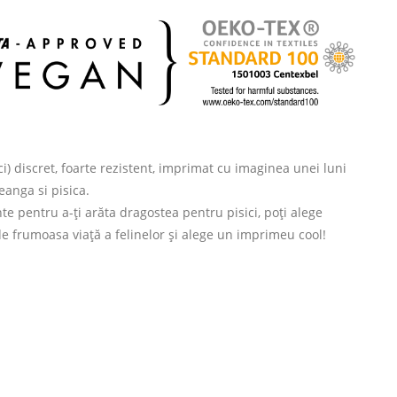
ici) discret, foarte rezistent, imprimat cu imaginea unei luni
eanga si pisica.
te pentru a-ți arăta dragostea pentru pisici, poți alege
 de frumoasa viață a felinelor și alege un imprimeu cool!