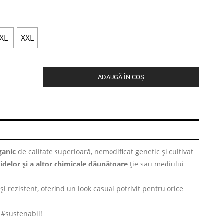
XL
XXL
ADAUGĂ ÎN COȘ
anic
de calitate superioară, nemodificat genetic și cultivat
cidelor și a altor chimicale dăunătoare
ție sau mediului
și rezistent, oferind un look casual potrivit pentru orice
i #sustenabil!