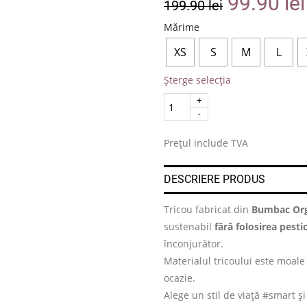
99.90
lei
199.90
lei
Mărime
XS
S
M
L
Șterge selecția
Quantity
.
Prețul include TVA
DESCRIERE PRODUS
Tricou fabricat din
Bumbac Org
sustenabil
fără folosirea pesti
înconjurător.
Materialul tricoului este moale 
ocazie.
Alege un stil de viață #smart ș