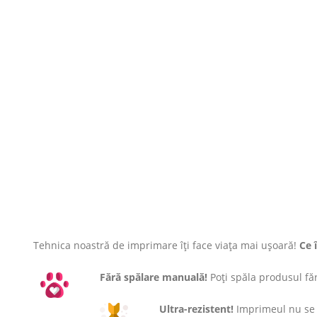
Tehnica noastră de imprimare îți face viața mai ușoară!
Ce 
Fără spălare manuală!
Poți spăla produsul fără
Ultra-rezistent!
Imprimeul nu se c