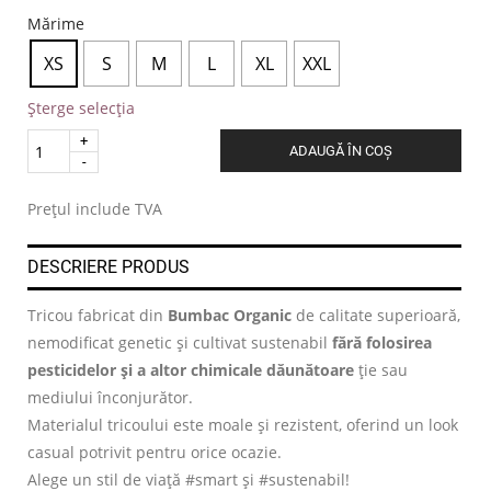
Mărime
XS
S
M
L
XL
XXL
Șterge selecția
Quantity
ADAUGĂ ÎN COȘ
.
Prețul include TVA
DESCRIERE PRODUS
Tricou fabricat din
Bumbac Organic
de calitate superioară,
nemodificat genetic și cultivat sustenabil
fără folosirea
pesticidelor și a altor chimicale dăunătoare
ție sau
mediului înconjurător.
Materialul tricoului este moale și rezistent, oferind un look
casual potrivit pentru orice ocazie.
Alege un stil de viață #smart și #sustenabil!