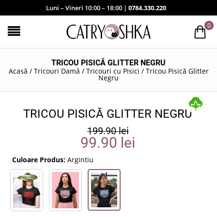
Luni – Vineri 10:00 – 18:00 |
0784.330.220
0
TRICOU PISICĂ GLITTER NEGRU
Acasă
/
Tricouri Damă
/
Tricouri cu Pisici
/
Tricou Pisică Glitter
Negru
TRICOU PISICĂ GLITTER NEGRU
199.90
lei
99.90
lei
Culoare Produs:
Argintiu