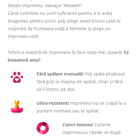
Detalii imprimeu: mesajul “Meowm”
Când cuvintele nu sunt suficiente pentru a-ți arăta
dragostea pentru pisici, poți alege acest tricou! Lasă-te
inspirată de frumoasa viață a felinelor și alege un
imprimeu cool!
Tehnica noastră de imprimare îți face viața mai ușoară!
Ce
înseamnă asta?
Fără spălare manuală!
Poți spăla produsul
fără griji la mașina de spălat, chiar și fără
să îl întorci pe dos.
Ultra-rezistent!
Imprimeul nu se crapă la o
purtare normală sau la spălat.
Culori intense!
Culorile
imprimeului rămân vii după