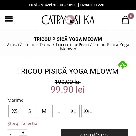
Luni – Vineri 10:00 – 18:00 |
0784.330.220
0
TRICOU PISICĂ YOGA MEOWM
Acasă
/
Tricouri Damă
/
Tricouri cu Pisici
/
Tricou Pisică Yoga
Meowm
TRICOU PISICĂ YOGA MEOWM
199.90
lei
99.90
lei
Mărime
XS
S
M
L
XL
XXL
Șterge selecția
Quantity
ADAUGĂ ÎN COȘ