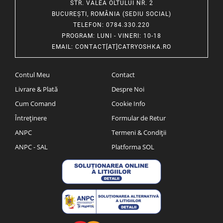
STR. VALEA OLTULUI NR. 2
BUCUREȘTI, ROMÂNIA (SEDIU SOCIAL)
TELEFON
: 0784.330.220
PROGRAM
: LUNI - VINERI: 10-18
EMAIL
:
CONTACT[AT]CATRYOSHKA.RO
Contul Meu
Contact
Livrare & Plată
Despre Noi
Cum Comand
Cookie Info
Întreținere
Formular de Retur
ANPC
Termeni & Condiții
ANPC - SAL
Platforma SOL