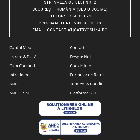
STR. VALEA OLTULUI NR. 2
BUCUREȘTI, ROMÂNIA (SEDIU SOCIAL)
TELEFON
: 0784.330.220
PROGRAM
: LUNI - VINERI: 10-18
EMAIL
:
CONTACT[AT]CATRYOSHKA.RO
Contul Meu
Contact
Livrare & Plată
Despre Noi
Cum Comand
Cookie Info
Întreținere
Formular de Retur
ANPC
Termeni & Condiții
ANPC - SAL
Platforma SOL