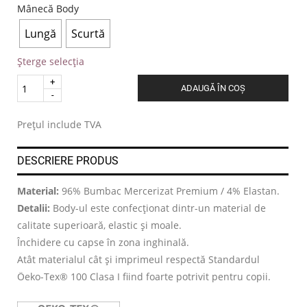
Mânecă Body
Lungă
Scurtă
Șterge selecția
Quantity
ADAUGĂ ÎN COȘ
.
Prețul include TVA
DESCRIERE PRODUS
Material:
96% Bumbac Mercerizat Premium / 4% Elastan.
Detalii:
Body-ul este confecționat dintr-un material de
calitate superioară, elastic și moale.
Închidere cu capse în zona inghinală.
Atât materialul cât și imprimeul respectă Standardul
Öeko-Tex® 100 Clasa I fiind foarte potrivit pentru copii.