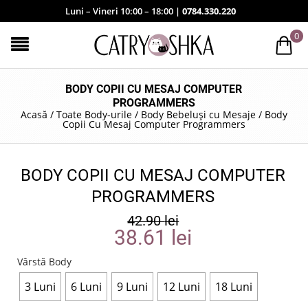
Luni – Vineri 10:00 – 18:00 |
0784.330.220
0
BODY COPII CU MESAJ COMPUTER
PROGRAMMERS
Acasă
/
Toate Body-urile
/
Body Bebeluși cu Mesaje
/
Body
Copii Cu Mesaj Computer Programmers
BODY COPII CU MESAJ COMPUTER
PROGRAMMERS
42.90
lei
38.61
lei
Vârstă Body
3 Luni
6 Luni
9 Luni
12 Luni
18 Luni