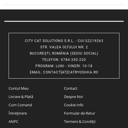
CITY CAT SOLUTIONS S.R.L. - CUI:32219263
STR. VALEA OLTULUI NR. 2
BUCUREȘTI, ROMÂNIA (SEDIU SOCIAL)
TELEFON
: 0784.330.220
PROGRAM
: LUNI - VINERI: 10-18
EMAIL
:
CONTACT[AT]CATRYOSHKA.RO
Contul Meu
Contact
Livrare & Plată
Despre Noi
Cum Comand
Cookie Info
Întreținere
Formular de Retur
ANPC
Termeni & Condiții