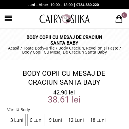
Luni – Vineri 10:00 – 18:00 |
0784.330.220
0
BODY COPII CU MESAJ DE CRACIUN
SANTA BABY
Acasă
/
Toate Body-urile
/
Body Crăciun, Revelion și Paște
/
Body Copii Cu Mesaj De Craciun Santa Baby
BODY COPII CU MESAJ DE
CRACIUN SANTA BABY
42.90
lei
38.61
lei
Vârstă Body
3 Luni
6 Luni
9 Luni
12 Luni
18 Luni