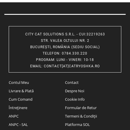
CITY CAT SOLUTIONS S.R.L. - CUI:32219263
STR. VALEA OLTULUI NR. 2
BUCUREȘTI, ROMÂNIA (SEDIU SOCIAL)
TELEFON
: 0784.330.220
PROGRAM
: LUNI - VINERI: 10-18
EMAIL
:
CONTACT[AT]CATRYOSHKA.RO
Contul Meu
Contact
Livrare & Plată
Despre Noi
Cum Comand
Cookie Info
Întreținere
Formular de Retur
ANPC
Termeni & Condiții
ANPC - SAL
Platforma SOL