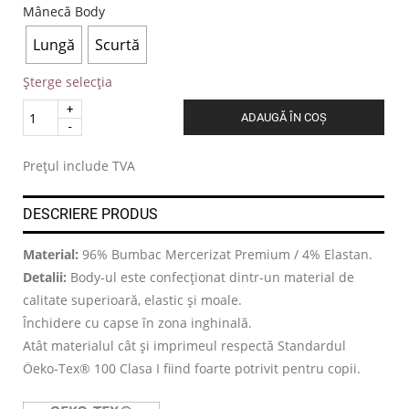
Mânecă Body
Lungă
Scurtă
Șterge selecția
Quantity
ADAUGĂ ÎN COȘ
.
Prețul include TVA
DESCRIERE PRODUS
Material:
96% Bumbac Mercerizat Premium / 4% Elastan.
Detalii:
Body-ul este confecționat dintr-un material de
calitate superioară, elastic și moale.
Închidere cu capse în zona inghinală.
Atât materialul cât și imprimeul respectă Standardul
Öeko-Tex® 100 Clasa I fiind foarte potrivit pentru copii.