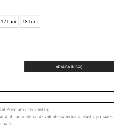
12 Luni
18 Luni
ADAUGĂ ÎN COȘ
at Premium / 4% Elastan.
t dintr-un material de calitate superioară, elastic și moale.
hinală.