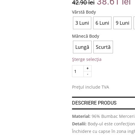
38.61
lei
42.90
lei
Vârstă Body
3 Luni
6 Luni
9 Luni
Mânecă Body
Lungă
Scurtă
Șterge selecția
Quantity
.
Prețul include TVA
DESCRIERE PRODUS
Material:
96% Bumbac Merceriz
Detalii:
Body-ul este confecționa
Închidere cu capse în zona ing