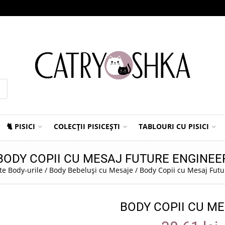
🐈 PISICI
COLECȚII PISICEȘTI
TABLOURI CU PISICI
BODY COPII CU MESAJ FUTURE ENGINEE
te Body-urile
/
Body Bebeluși cu Mesaje
/
Body Copii cu Mesaj Futu
BODY COPII CU M