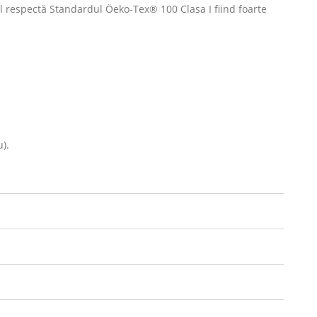
l respectă Standardul Öeko-Tex® 100 Clasa I fiind foarte
).