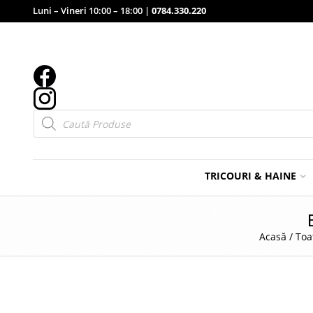
Luni – Vineri 10:00 – 18:00 |
0784.330.220
Products
search
TRICOURI & HAINE
Acasă
/
Toa