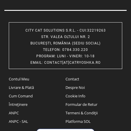
CITY CAT SOLUTIONS S.R.L. - CUI:32219263
STR. VALEA OLTULUI NR. 2
BUCUREȘTI, ROMÂNIA (SEDIU SOCIAL)
TELEFON
: 0784.330.220
PROGRAM
: LUNI - VINERI: 10-18
EMAIL
:
CONTACT[AT]CATRYOSHKA.RO
Contul Meu
Contact
Livrare & Plată
Despre Noi
Cum Comand
Cookie Info
Întreținere
Formular de Retur
ANPC
Termeni & Condiții
ANPC - SAL
Platforma SOL