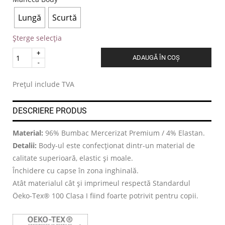
Lungă
Scurtă
Șterge selecția
Quantity
ADAUGĂ ÎN COȘ
.
Prețul include TVA
DESCRIERE PRODUS
Material:
96% Bumbac Mercerizat Premium / 4% Elastan.
Detalii:
Body-ul este confecționat dintr-un material de
calitate superioară, elastic și moale.
Închidere cu capse în zona inghinală.
Atât materialul cât și imprimeul respectă Standardul
Öeko-Tex® 100 Clasa I fiind foarte potrivit pentru copii.