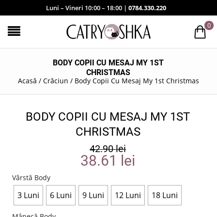
Luni – Vineri 10:00 – 18:00 |
0784.330.220
0
BODY COPII CU MESAJ MY 1ST
CHRISTMAS
Acasă
/
Crăciun
/
Body Copii Cu Mesaj My 1st Christmas
BODY COPII CU MESAJ MY 1ST
CHRISTMAS
42.90
lei
38.61
lei
Vârstă Body
3 Luni
6 Luni
9 Luni
12 Luni
18 Luni
Mânecă Body