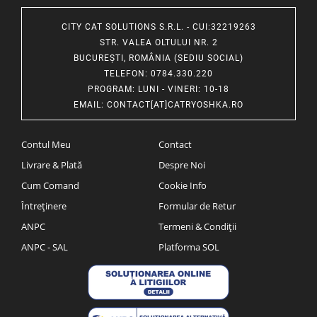
CITY CAT SOLUTIONS S.R.L. - CUI:32219263
STR. VALEA OLTULUI NR. 2
BUCUREȘTI, ROMÂNIA (SEDIU SOCIAL)
TELEFON
: 0784.330.220
PROGRAM
: LUNI - VINERI: 10-18
EMAIL
:
CONTACT[AT]CATRYOSHKA.RO
Contul Meu
Contact
Livrare & Plată
Despre Noi
Cum Comand
Cookie Info
Întreținere
Formular de Retur
ANPC
Termeni & Condiții
ANPC - SAL
Platforma SOL