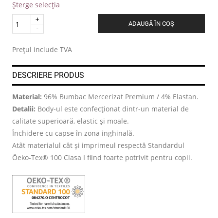
Șterge selecția
Quantity
ADAUGĂ ÎN COȘ
.
Prețul include TVA
DESCRIERE PRODUS
Material:
96% Bumbac Mercerizat Premium / 4% Elastan.
Detalii:
Body-ul este confecționat dintr-un material de
calitate superioară, elastic și moale.
Închidere cu capse în zona inghinală.
Atât materialul cât și imprimeul respectă Standardul
Öeko-Tex® 100 Clasa I fiind foarte potrivit pentru copii.