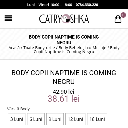
Luni – Vineri 10:00 – 18:00 |
0784.330.220
0
BODY COPII NAPTIME IS COMING
NEGRU
Acasă
/
Toate Body-urile
/
Body Bebeluși cu Mesaje
/
Body
Copii Naptime is Coming Negru
BODY COPII NAPTIME IS COMING
NEGRU
42.90
lei
38.61
lei
Vârstă Body
3 Luni
6 Luni
9 Luni
12 Luni
18 Luni