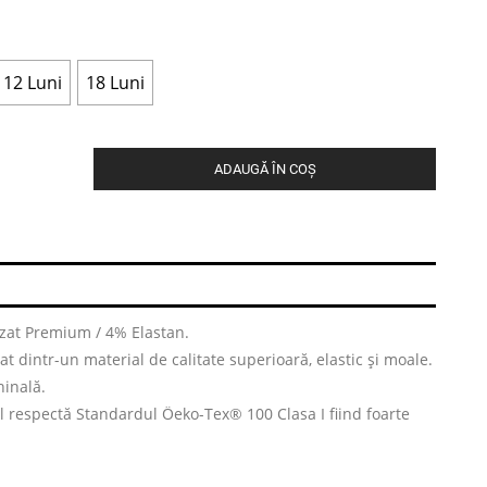
12 Luni
18 Luni
ADAUGĂ ÎN COȘ
at Premium / 4% Elastan.
t dintr-un material de calitate superioară, elastic și moale.
hinală.
l respectă Standardul Öeko-Tex® 100 Clasa I fiind foarte