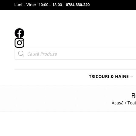
Luni – Vineri 10:00 – 18:00 |
0784.330.220
Products
search
TRICOURI & HAINE
B
Acasă
/
Toat