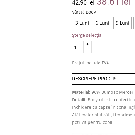
38.61
lei
42.90
lei
Vârstă Body
3 Luni
6 Luni
9 Luni
Șterge selecția
Quantity
.
Prețul include TVA
DESCRIERE PRODUS
Material:
96% Bumbac Merceriz
Detalii:
Body-ul este confecționa
Închidere cu capse în zona ing
Atât materialul cât și imprimeu
potrivit pentru copii.