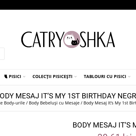
🐈 PISICI
COLECȚII PISICEȘTI
TABLOURI CU PISICI
ODY MESAJ IT’S MY 1ST BIRTHDAY NEG
e Body-urile
/
Body Bebeluși cu Mesaje
/
Body Mesaj It’s My 1st Bi
BODY MESAJ IT’S 