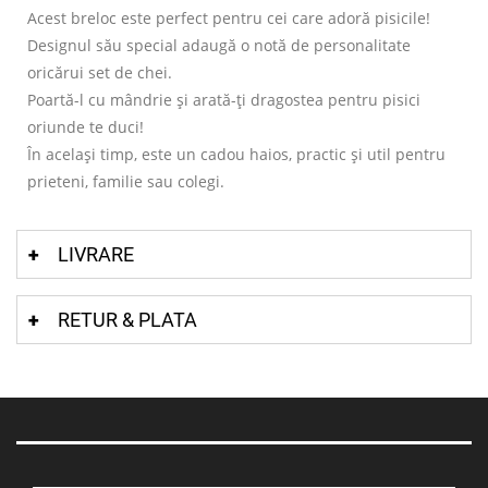
Acest breloc este perfect pentru cei care adoră pisicile!
Designul său special adaugă o notă de personalitate
oricărui set de chei.
Poartă-l cu mândrie și arată-ți dragostea pentru pisici
oriunde te duci!
În același timp, este un cadou haios, practic și util pentru
prieteni, familie sau colegi.
LIVRARE
RETUR & PLATA