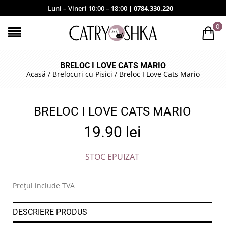
Luni – Vineri 10:00 – 18:00 |
0784.330.220
0
BRELOC I LOVE CATS MARIO
Acasă
/
Brelocuri cu Pisici
/
Breloc I Love Cats Mario
BRELOC I LOVE CATS MARIO
19.90
lei
STOC EPUIZAT
Prețul include TVA
DESCRIERE PRODUS