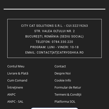
CITY CAT SOLUTIONS S.R.L. - CUI:32219263
STR. VALEA OLTULUI NR. 2
BUCUREȘTI, ROMÂNIA (SEDIU SOCIAL)
TELEFON
: 0784.330.220
PROGRAM
: LUNI - VINERI: 10-18
EMAIL
:
CONTACT[AT]CATRYOSHKA.RO
Contul Meu
Contact
Livrare & Plată
Despre Noi
Cum Comand
Cookie Info
Întreținere
Formular de Retur
ANPC
Termeni & Condiții
ANPC - SAL
Platforma SOL