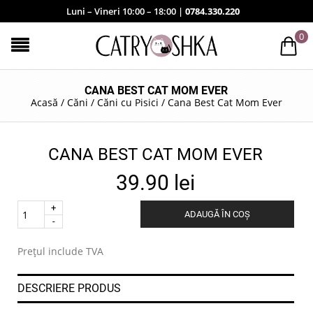
Luni – Vineri 10:00 – 18:00 |
0784.330.220
0
CANA BEST CAT MOM EVER
Acasă
/
Căni
/
Căni cu Pisici
/
Cana Best Cat Mom Ever
CANA BEST CAT MOM EVER
39.90
lei
Quantity
ADAUGĂ ÎN COȘ
.
Prețul include TVA
DESCRIERE PRODUS