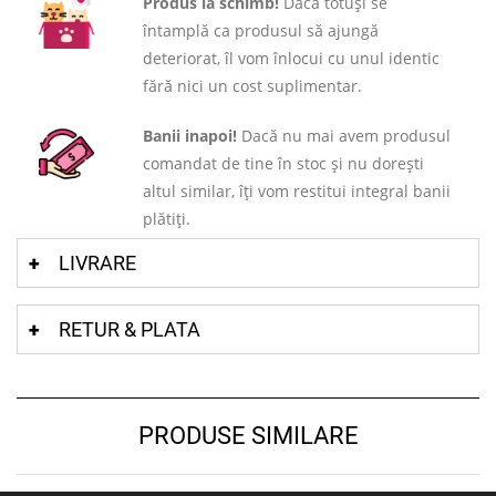
Produs la schimb!
Dacă totuși se
întamplă ca produsul să ajungă
deteriorat, îl vom înlocui cu unul identic
fără nici un cost suplimentar.
Banii inapoi!
Dacă nu mai avem produsul
comandat de tine în stoc și nu dorești
altul similar, îți vom restitui integral banii
plătiți.
LIVRARE
RETUR & PLATA
PRODUSE SIMILARE