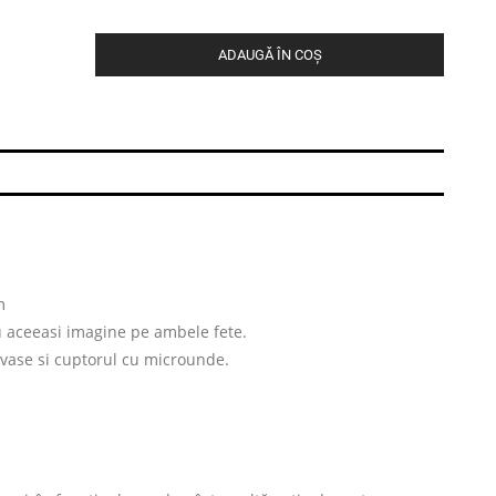
ADAUGĂ ÎN COȘ
m
u aceeasi imagine pe ambele fete.
 vase si cuptorul cu microunde.