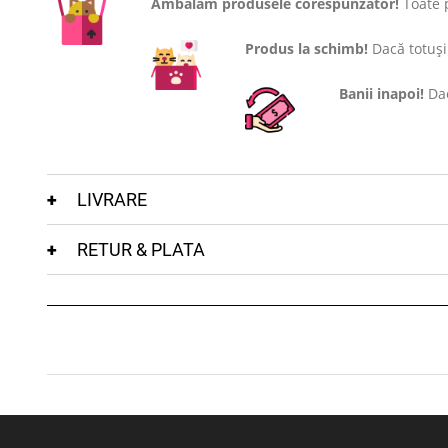
Ambalăm produsele corespunzător!
Toate p
Produs la schimb!
Dacă totuși 
Banii inapoi!
Dac
LIVRARE
RETUR & PLATA