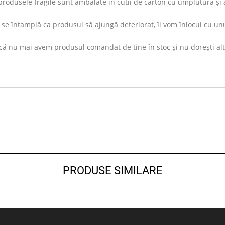
rodusele fragile sunt ambalate în cutii de carton cu umplutură și ap
se întamplă ca produsul să ajungă deteriorat, îl vom înlocui cu unu
ă nu mai avem produsul comandat de tine în stoc și nu dorești altul s
PRODUSE SIMILARE