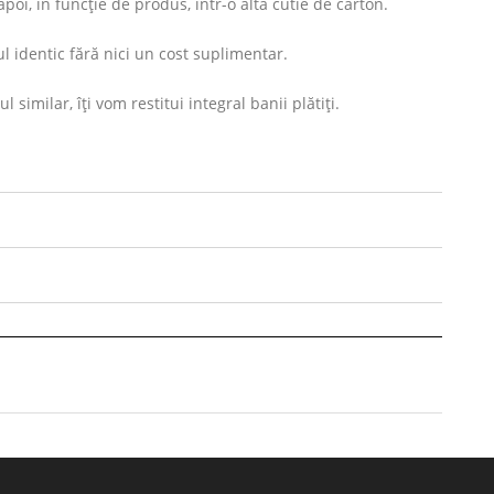
oi, în funcție de produs, într-o altă cutie de carton.
l identic fără nici un cost suplimentar.
imilar, îți vom restitui integral banii plătiți.