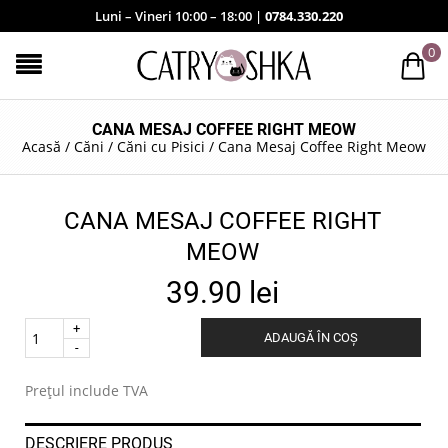
Luni – Vineri 10:00 – 18:00 |
0784.330.220
0
CANA MESAJ COFFEE RIGHT MEOW
Acasă
/
Căni
/
Căni cu Pisici
/
Cana Mesaj Coffee Right Meow
CANA MESAJ COFFEE RIGHT
MEOW
39.90
lei
Quantity
ADAUGĂ ÎN COȘ
.
Prețul include TVA
DESCRIERE PRODUS