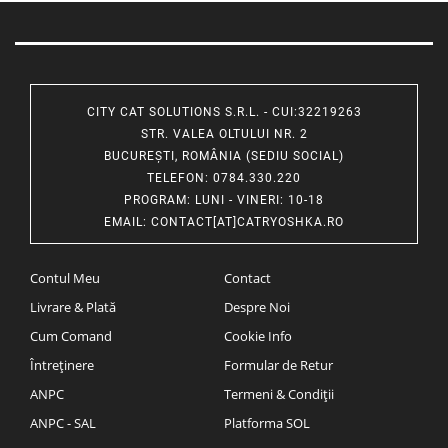
CITY CAT SOLUTIONS S.R.L. - CUI:32219263
STR. VALEA OLTULUI NR. 2
BUCUREȘTI, ROMÂNIA (SEDIU SOCIAL)
TELEFON
: 0784.330.220
PROGRAM
: LUNI - VINERI: 10-18
EMAIL
:
CONTACT[AT]CATRYOSHKA.RO
Contul Meu
Contact
Livrare & Plată
Despre Noi
Cum Comand
Cookie Info
Întreținere
Formular de Retur
ANPC
Termeni & Condiții
ANPC - SAL
Platforma SOL