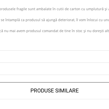
rodusele fragile sunt ambalate în cutii de carton cu umplutură și ap
se întamplă ca produsul să ajungă deteriorat, îl vom înlocui cu unu
ă nu mai avem produsul comandat de tine în stoc și nu dorești altul s
PRODUSE SIMILARE