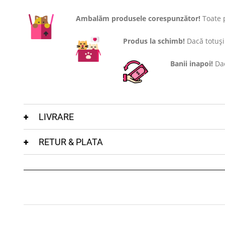
Ambalăm produsele corespunzător!
Toate p
Produs la schimb!
Dacă totuși 
Banii inapoi!
Dac
LIVRARE
RETUR & PLATA