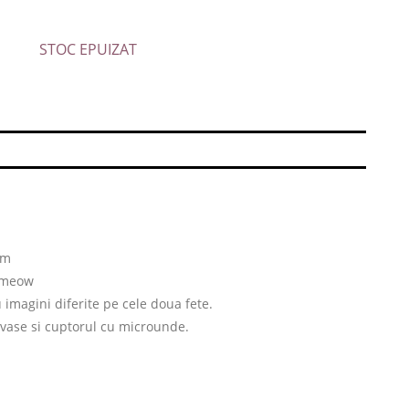
STOC EPUIZAT
cm
t meow
 imagini diferite pe cele doua fete.
 vase si cuptorul cu microunde.