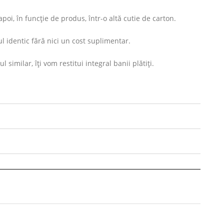
oi, în funcție de produs, într-o altă cutie de carton.
l identic fără nici un cost suplimentar.
imilar, îți vom restitui integral banii plătiți.