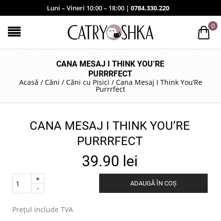
Luni – Vineri 10:00 – 18:00 |
0784.330.220
0
CANA MESAJ I THINK YOU’RE
PURRRFECT
Acasă
/
Căni
/
Căni cu Pisici
/
Cana Mesaj I Think You’Re
Purrrfect
CANA MESAJ I THINK YOU’RE
PURRRFECT
39.90
lei
Quantity
ADAUGĂ ÎN COȘ
.
Prețul include TVA