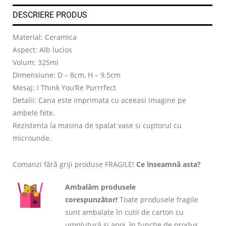
DESCRIERE PRODUS
Material: Ceramica
Aspect: Alb lucios
Volum: 325ml
Dimensiune: D – 8cm, H – 9.5cm
Mesaj: I Think You’Re Purrrfect
Detalii: Cana este imprimata cu aceeasi imagine pe
ambele fete.
Rezistenta la masina de spalat vase si cuptorul cu
microunde.
Comanzi fără griji produse FRAGILE!
Ce înseamnă asta?
Ambalăm produsele
corespunzător!
Toate produsele fragile
sunt ambalate în cutii de carton cu
umplutură și apoi, în funcție de produs,