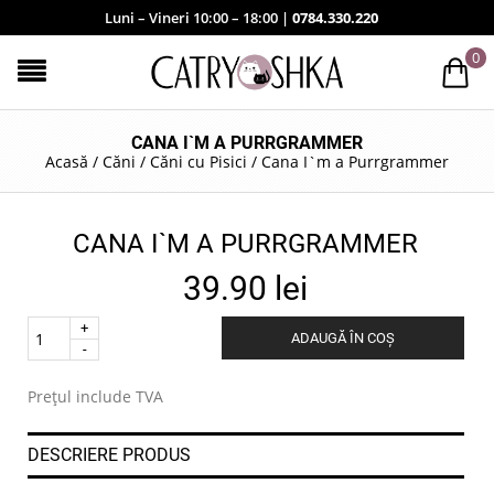
Luni – Vineri 10:00 – 18:00 |
0784.330.220
0
CANA I`M A PURRGRAMMER
Acasă
/
Căni
/
Căni cu Pisici
/
Cana I`m a Purrgrammer
CANA I`M A PURRGRAMMER
39.90
lei
Quantity
ADAUGĂ ÎN COȘ
.
Prețul include TVA
DESCRIERE PRODUS