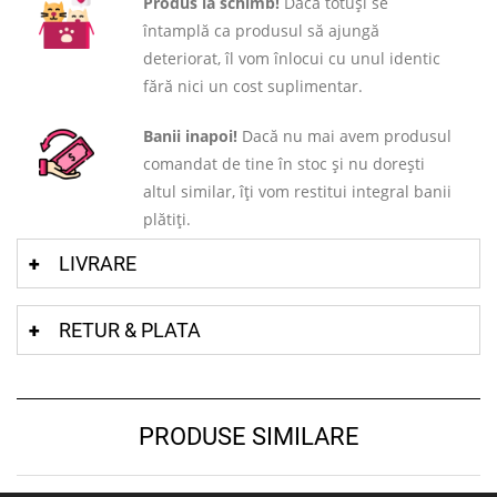
Produs la schimb!
Dacă totuși se
întamplă ca produsul să ajungă
deteriorat, îl vom înlocui cu unul identic
fără nici un cost suplimentar.
Banii inapoi!
Dacă nu mai avem produsul
comandat de tine în stoc și nu dorești
altul similar, îți vom restitui integral banii
plătiți.
LIVRARE
RETUR & PLATA
PRODUSE SIMILARE