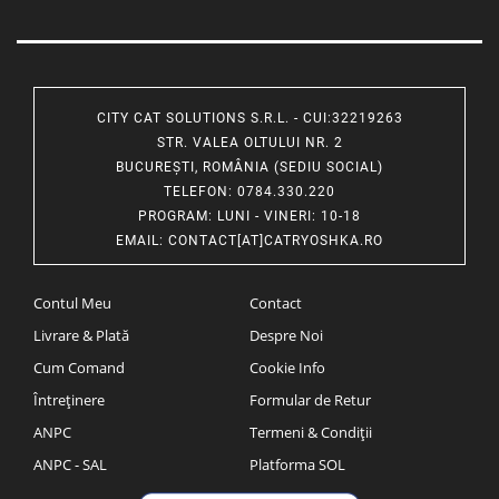
CITY CAT SOLUTIONS S.R.L. - CUI:32219263
STR. VALEA OLTULUI NR. 2
BUCUREȘTI, ROMÂNIA (SEDIU SOCIAL)
TELEFON
: 0784.330.220
PROGRAM
: LUNI - VINERI: 10-18
EMAIL
:
CONTACT[AT]CATRYOSHKA.RO
Contul Meu
Contact
Livrare & Plată
Despre Noi
Cum Comand
Cookie Info
Întreținere
Formular de Retur
ANPC
Termeni & Condiții
ANPC - SAL
Platforma SOL