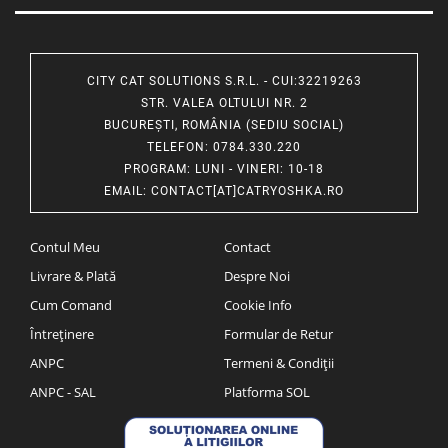
CITY CAT SOLUTIONS S.R.L. - CUI:32219263
STR. VALEA OLTULUI NR. 2
BUCUREȘTI, ROMÂNIA (SEDIU SOCIAL)
TELEFON
: 0784.330.220
PROGRAM
: LUNI - VINERI: 10-18
EMAIL
:
CONTACT[AT]CATRYOSHKA.RO
Contul Meu
Contact
Livrare & Plată
Despre Noi
Cum Comand
Cookie Info
Întreținere
Formular de Retur
ANPC
Termeni & Condiții
ANPC - SAL
Platforma SOL