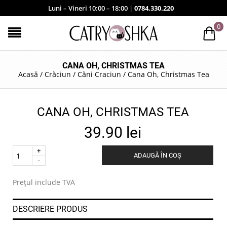
Luni – Vineri 10:00 – 18:00 |
0784.330.220
0
CANA OH, CHRISTMAS TEA
Acasă
/
Crăciun
/
Căni Craciun
/
Cana Oh, Christmas Tea
CANA OH, CHRISTMAS TEA
39.90
lei
Quantity
ADAUGĂ ÎN COȘ
.
Prețul include TVA
DESCRIERE PRODUS