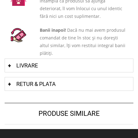
întamplă ca produsul să ajungă
deteriorat, îl vom înlocui cu unul identic
fără nici un cost suplimentar.
Banii inapoi!
Dacă nu mai avem produsul
comandat de tine în stoc și nu dorești
altul similar, îți vom restitui integral banii
plătiți.
LIVRARE
RETUR & PLATA
PRODUSE SIMILARE