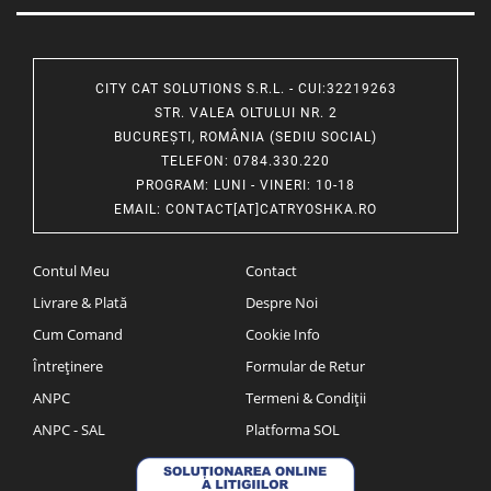
CITY CAT SOLUTIONS S.R.L. - CUI:32219263
STR. VALEA OLTULUI NR. 2
BUCUREȘTI, ROMÂNIA (SEDIU SOCIAL)
TELEFON
: 0784.330.220
PROGRAM
: LUNI - VINERI: 10-18
EMAIL
:
CONTACT[AT]CATRYOSHKA.RO
Contul Meu
Contact
Livrare & Plată
Despre Noi
Cum Comand
Cookie Info
Întreținere
Formular de Retur
ANPC
Termeni & Condiții
ANPC - SAL
Platforma SOL