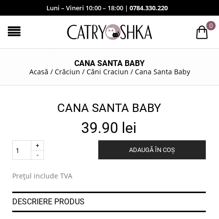
Luni – Vineri 10:00 – 18:00 |
0784.330.220
0
CANA SANTA BABY
Acasă
/
Crăciun
/
Căni Craciun
/
Cana Santa Baby
CANA SANTA BABY
39.90
lei
Quantity
ADAUGĂ ÎN COȘ
.
Prețul include TVA
DESCRIERE PRODUS