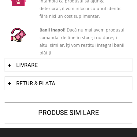
întamplă ca produsul să ajungă
deteriorat, îl vom înlocui cu unul identic
fără nici un cost suplimentar.
Banii inapoi!
Dacă nu mai avem produsul
comandat de tine în stoc și nu dorești
altul similar, îți vom restitui integral banii
plătiți.
LIVRARE
RETUR & PLATA
PRODUSE SIMILARE