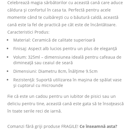
Celebrează magia sărbătorilor cu această cană care aduce
căldura și confortul în casa ta. Perfectă pentru acele
momente când te cuibărești cu o băutură caldă, această
cană este la fel de practică pe cât este de încântătoare.
Caracteristici Produs:
Material: Ceramică de calitate superioară
Finisaj: Aspect alb lucios pentru un plus de eleganță
Volum: 325ml – dimensiunea ideală pentru cafeaua de
dimineață sau ceaiul de seară
Dimensiuni: Diametru 8cm, Înălțime 9.5cm
Rezistență: Suportă utilizarea în mașina de spălat vase
și cuptorul cu microunde
Fie că este un cadou pentru un iubitor de pisici sau un
deliciu pentru tine, această cană este gata să te însoțească
în toate serile reci de iarnă.
Comanzi fără griji produse FRAGILE!
Ce înseamnă asta?