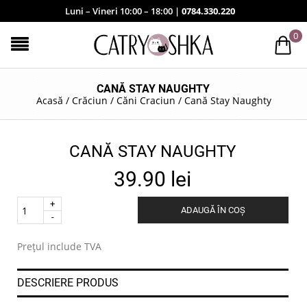
Luni – Vineri 10:00 – 18:00 |
0784.330.220
0
CANĂ STAY NAUGHTY
Acasă
/
Crăciun
/
Căni Craciun
/
Cană Stay Naughty
CANĂ STAY NAUGHTY
39.90
lei
Quantity
ADAUGĂ ÎN COȘ
.
Prețul include TVA
DESCRIERE PRODUS