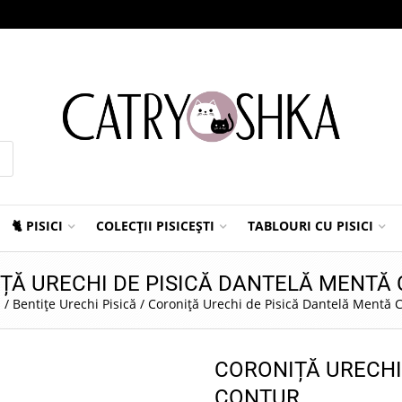
🐈 PISICI
COLECȚII PISICEȘTI
TABLOURI CU PISICI
ȚĂ URECHI DE PISICĂ DANTELĂ MENTĂ
ă
/
Bentițe Urechi Pisică
/
Coroniță Urechi de Pisică Dantelă Mentă 
CORONIȚĂ URECHI
CONTUR