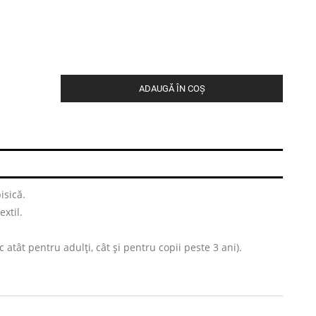
ADAUGĂ ÎN COȘ
isică.
extil.
atât pentru adulți, cât și pentru copii peste 3 ani).