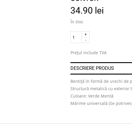
34.90
lei
În stoc
Quantity
.
Prețul include TVA
DESCRIERE PRODUS
Bentiță în formă de urechi de p
Structură metalică cu exterior t
Culoare: Verde Mentă
Mărime universală (Se potrivesc 