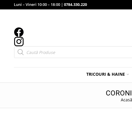
Luni – Vineri 10:00 – 18:00 |
0784.330.220
Products
search
TRICOURI & HAINE
CORONI
Acas