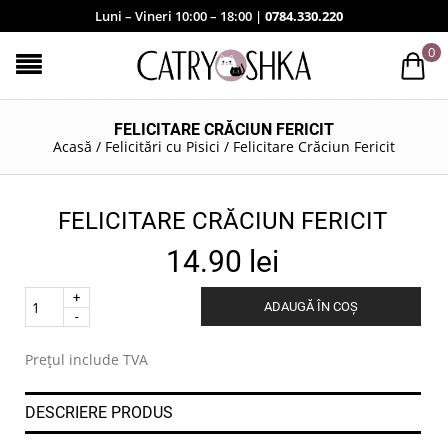
Luni – Vineri 10:00 – 18:00 |
0784.330.220
0
FELICITARE CRĂCIUN FERICIT
Acasă
/
Felicitări cu Pisici
/
Felicitare Crăciun Fericit
FELICITARE CRĂCIUN FERICIT
14.90
lei
Quantity
ADAUGĂ ÎN COȘ
.
Prețul include TVA
DESCRIERE PRODUS