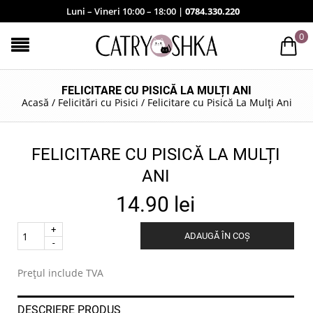
Luni – Vineri 10:00 – 18:00 |
0784.330.220
0
FELICITARE CU PISICĂ LA MULȚI ANI
Acasă
/
Felicitări cu Pisici
/
Felicitare cu Pisică La Mulți Ani
FELICITARE CU PISICĂ LA MULȚI
ANI
14.90
lei
Quantity
ADAUGĂ ÎN COȘ
.
Prețul include TVA
DESCRIERE PRODUS