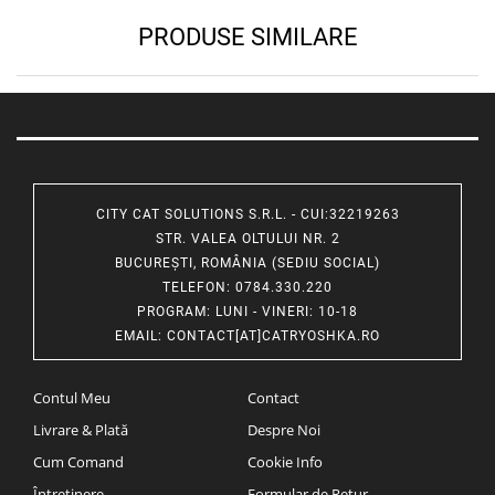
PRODUSE SIMILARE
CITY CAT SOLUTIONS S.R.L. - CUI:32219263
STR. VALEA OLTULUI NR. 2
BUCUREȘTI, ROMÂNIA (SEDIU SOCIAL)
TELEFON
: 0784.330.220
PROGRAM
: LUNI - VINERI: 10-18
EMAIL
:
CONTACT[AT]CATRYOSHKA.RO
Contul Meu
Contact
Livrare & Plată
Despre Noi
Cum Comand
Cookie Info
Întreținere
Formular de Retur