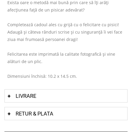
Exista oare o metodă mai bună prin care să îți arăți
afecțiunea față de un pisicar adevărat?
Completează cadoul ales cu grijă cu o felicitare cu pisici!
Adaugă și câteva rânduri scrise și cu singuranță îi vei face
ziua mai frumoasă persoanei dragi!
Felicitarea este imprimată la calitate fotografică și vine
alături de un plic.
Dimensiuni închisă: 10.2 x 14.5 cm.
LIVRARE
RETUR & PLATA