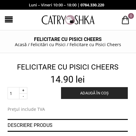
Luni – Vineri 10:00 – 18:00 |
0784.330.220
0
FELICITARE CU PISICI CHEERS
Acasă
/
Felicitări cu Pisici
/
Felicitare cu Pisici Cheers
FELICITARE CU PISICI CHEERS
14.90
lei
Quantity
ADAUGĂ ÎN COȘ
.
Prețul include TVA
DESCRIERE PRODUS